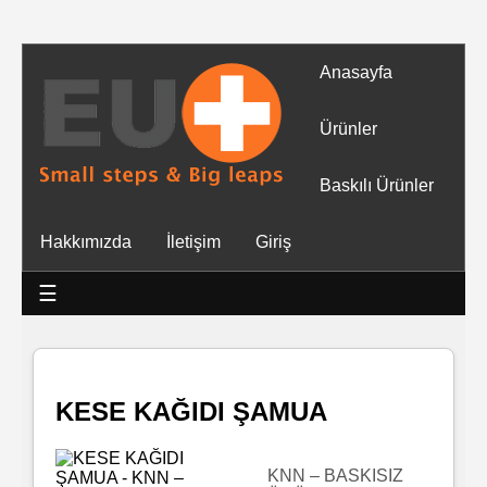
Anasayfa
Tüm
Ürünler
Ürünler
Baskılı Ürünler
Islak
Hakkımızda
İletişim
Giriş
Mendiller
☰
Baskılı
Islak
Mendiller
KESE KAĞIDI ŞAMUA
Rulo
Mendil
KNN – BASKISIZ