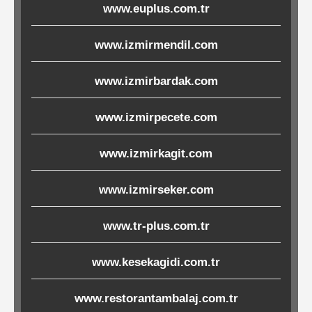
www.euplus.com.tr
Ürünleri
www.izmirmendil.com
Melamin
Ürünler
www.izmirbardak.com
Porselen-
www.izmirpecete.com
Seramik
www.izmirkagit.com
Cam
www.izmirseker.com
Buklet
www.tr-plus.com.tr
Ürünler
www.kesekagidi.com.tr
Poşetler
www.restorantambalaj.com.tr
&