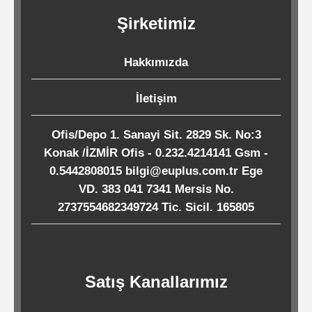
Kağıtları
Şirketimiz
Endüstriyel
Hakkımızda
Temizlik
Ürünleri
İletişim
Ofis/Depo 1. Sanayi Sit. 2829 Sk. No:3
Köpük
Konak /İZMİR Ofis - 0.232.4214141 Gsm -
Kaseler
0.5442808015 bilgi@euplus.com.tr Ege
/
VD. 383 041 7341 Mersis No.
2737554682349724 Tic. Sicil. 165805
Tabaklar
Horeca
Satış Kanallarımız
Endüstri