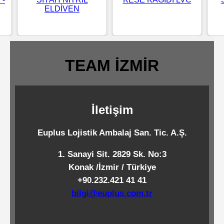
ELDİVEN
Standart
Islak
Mendiller
TEAM İZMİR
Pipetler
İletişim
Temizlik
Ürünleri
Euplus Lojistik Ambalaj San. Tic. A.Ş.
1. Sanayi Sit. 2829 Sk. No:3
Temizlik
Konak /İzmir / Türkiye
Kimyasalları
+90.232.421 41 41
bilgi@euplus.com.tr
Endüstriyel
Temizlik