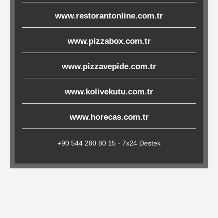
Çöp
www.restorantonline.com.tr
Torbaları
www.pizzabox.com.tr
Tepsi
www.pizzavepide.com.tr
Altlıkları
www.kolivekutu.com.tr
&
Amerikan
www.horecas.com.tr
Servisler
&
+90 544 280 80 15 - 7x24 Destek
Kağıt
Kırtasiye
Ürünleri