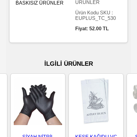
ÜRÜNLER
Islak
Ürün Kodu SKU :
EUPLUS_TC_530
Havlu
Fiyat:
52.00
TL
Doublex
/
Triplex
İLGİLİ ÜRÜNLER
Mendiller
Su
Bazlı
Mendiller
Kolonyalı
Mendiller
 -
SİYAH NİTRİL
KESE KAĞIDI LVC