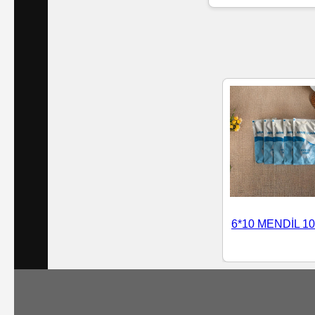
Islak
Havlu
Doublex
/
Triplex
Mendiller
Su
Bazlı
6*10 MENDİL 10
Mendiller
Kolonyalı
Mendiller