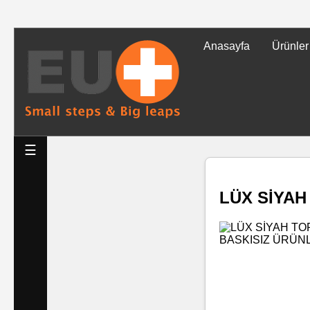
Anasayfa
Ürünler
Tüm
Ürünler
Islak
☰
Mendiller
LÜX SİYAH
Baskılı
Islak
Mendiller
Rulo
Mendil