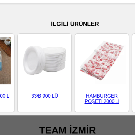
İLGİLİ ÜRÜNLER
00 Lİ
33/B 900 LÜ
HAMBURGER
POŞETİ 2000'Lİ
TEAM İZMİR