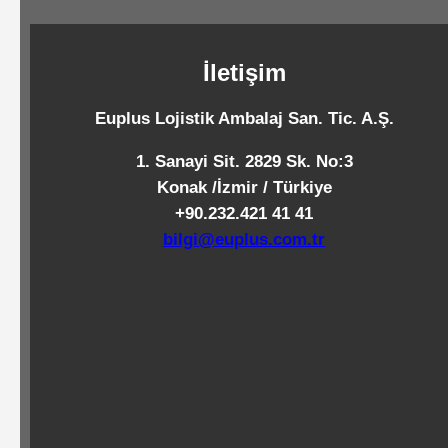
Standart
Islak
İletişim
Mendiller
Euplus Lojistik Ambalaj San. Tic. A.Ş.
Pipetler
1. Sanayi Sit. 2829 Sk. No:3
Konak /İzmir / Türkiye
+90.232.421 41 41
Temizlik
bilgi@euplus.com.tr
Ürünleri
Temizlik
Kimyasalları
Endüstriyel
Temizlik