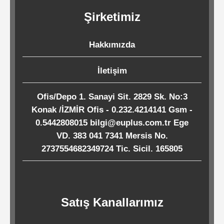
Kağıtları
Şirketimiz
Endüstriyel
Hakkımızda
Temizlik
Ürünleri
İletişim
Ofis/Depo 1. Sanayi Sit. 2829 Sk. No:3
Köpük
Konak /İZMİR Ofis - 0.232.4214141 Gsm -
Kaseler
0.5442808015 bilgi@euplus.com.tr Ege
/
VD. 383 041 7341 Mersis No.
2737554682349724 Tic. Sicil. 165805
Tabaklar
Horeca
Satış Kanallarımız
Endüstri