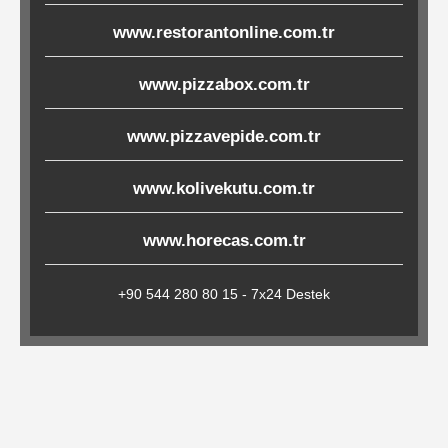
Çöp
www.restorantonline.com.tr
Torbaları
www.pizzabox.com.tr
Tepsi
www.pizzavepide.com.tr
Altlıkları
www.kolivekutu.com.tr
&
Amerikan
www.horecas.com.tr
Servisler
&
+90 544 280 80 15 - 7x24 Destek
Kağıt
Kırtasiye
Ürünleri