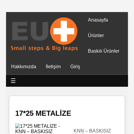
Anasayfa
Tüm
Ürünler
Ürünler
Baskılı Ürünler
Islak
Hakkımızda
İletişim
Giriş
Mendiller
☰
Baskılı
Islak
Mendiller
17*25 METALİZE
Rulo
Mendil
KNN – BASKISIZ