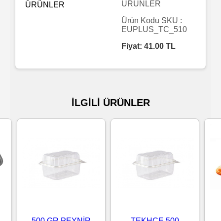
ÜRÜNLER
Islak
Ürün Kodu SKU :
EUPLUS_TC_510
Havlu
Fiyat:
41.00
TL
Doublex
/
Triplex
İLGİLİ ÜRÜNLER
Mendiller
Su
Bazlı
Mendiller
Kolonyalı
Mendiller
500 GR PEYNİR
TEKHCE 500