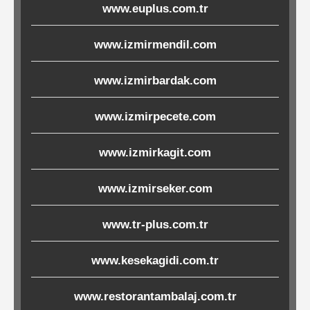
www.euplus.com.tr
Ürünleri
www.izmirmendil.com
Melamin
Ürünler
www.izmirbardak.com
Porselen-
www.izmirpecete.com
Seramik
www.izmirkagit.com
Cam
www.izmirseker.com
Buklet
www.tr-plus.com.tr
Ürünler
www.kesekagidi.com.tr
Poşetler
www.restorantambalaj.com.tr
&