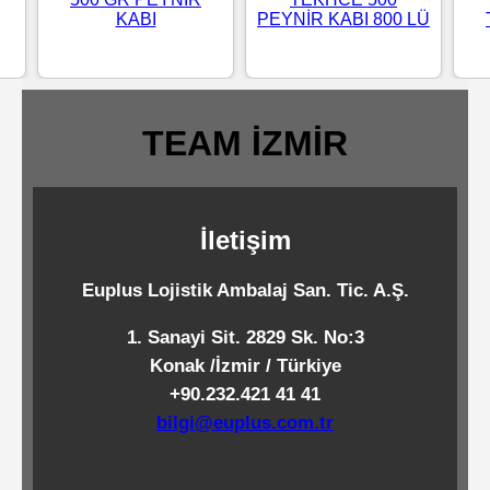
KABI
PEYNİR KABI 800 LÜ
Standart
Islak
Mendiller
TEAM İZMİR
Pipetler
İletişim
Temizlik
Ürünleri
Euplus Lojistik Ambalaj San. Tic. A.Ş.
1. Sanayi Sit. 2829 Sk. No:3
Temizlik
Konak /İzmir / Türkiye
Kimyasalları
+90.232.421 41 41
bilgi@euplus.com.tr
Endüstriyel
Temizlik