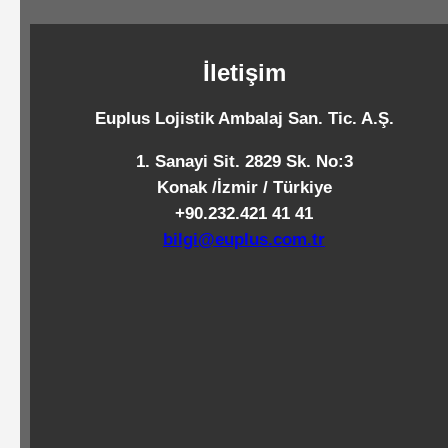
Standart
Islak
İletişim
Mendiller
Euplus Lojistik Ambalaj San. Tic. A.Ş.
Pipetler
1. Sanayi Sit. 2829 Sk. No:3
Konak /İzmir / Türkiye
+90.232.421 41 41
Temizlik
bilgi@euplus.com.tr
Ürünleri
Temizlik
Kimyasalları
Endüstriyel
Temizlik