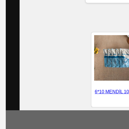
Islak
Havlu
Doublex
/
Triplex
Mendiller
Su
Bazlı
6*10 MENDİL 10
Mendiller
Kolonyalı
Mendiller