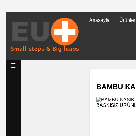
Anasayfa
Ürünler
Tüm
Ürünler
Islak
☰
Mendiller
BAMBU KAŞ
Baskılı
Islak
Mendiller
Rulo
Mendil