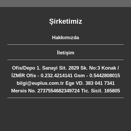
Şirketimiz
Hakkımızda
İletişim
Ofis/Depo 1. Sanayi Sit. 2829 Sk. No:3 Konak /
İZMİR Ofis - 0.232.4214141 Gsm - 0.5442808015
bilgi@euplus.com.tr Ege VD. 383 041 7341
Mersis No. 2737554682349724 Tic. Sicil. 165805