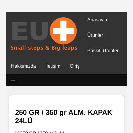
Anasayfa
Tüm
Ürünler
Ürünler
Baskılı Ürünler
Islak
Hakkımızda
İletişim
Giriş
Mendiller
☰
Baskılı
Islak
Mendiller
250 GR / 350 gr ALM. KAPAK
24LÜ
Rulo
Mendil