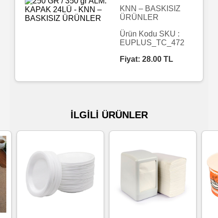
KNN – BASKISIZ
ÜRÜNLER
Islak
Havlu
Ürün Kodu SKU :
EUPLUS_TC_472
Fiyat:
28.00
TL
Doublex
/
Triplex
Mendiller
İLGİLİ ÜRÜNLER
Su
Bazlı
Mendiller
Kolonyalı
Mendiller