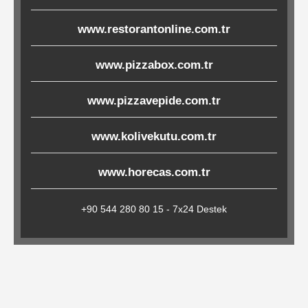
Çöp
www.restorantonline.com.tr
Torbaları
www.pizzabox.com.tr
Tepsi
www.pizzavepide.com.tr
Altlıkları
&
www.kolivekutu.com.tr
Amerikan
Servisler
www.horecas.com.tr
&
Kağıt
+90 544 280 80 15 - 7x24 Destek
Kırtasiye
Ürünleri