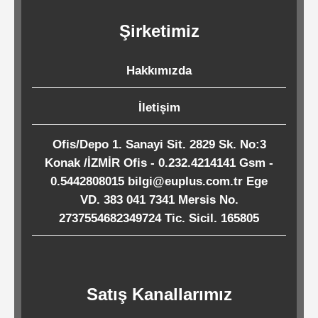
Kağıtları
Şirketimiz
Endüstriyel
Hakkımızda
Temizlik
Ürünleri
İletişim
Ofis/Depo 1. Sanayi Sit. 2829 Sk. No:3
Köpük
Konak /İZMİR Ofis - 0.232.4214141 Gsm -
Kaseler
0.5442808015 bilgi@euplus.com.tr Ege
/
VD. 383 041 7341 Mersis No.
Tabaklar
2737554682349724 Tic. Sicil. 165805
Horeca
Satış Kanallarımız
Endüstri