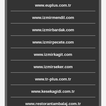
www.euplus.com.tr
Ürünleri
www.izmirmendil.com
Melamin
Ürünler
www.izmirbardak.com
Porselen-
www.izmirpecete.com
Seramik
www.izmirkagit.com
Cam
www.izmirseker.com
Buklet
Ürünler
www.tr-plus.com.tr
www.kesekagidi.com.tr
Poşetler
www.restorantambalaj.com.tr
&