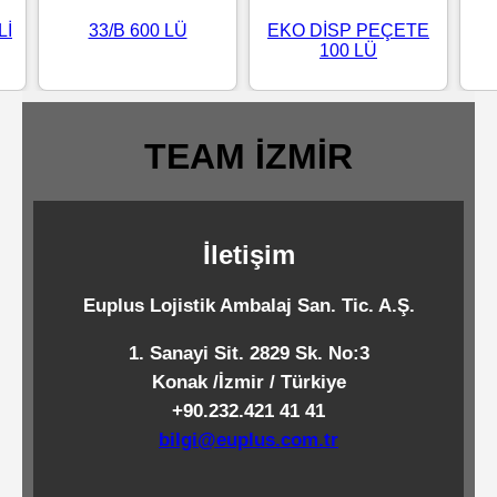
Standart
Lİ
33/B 600 LÜ
EKO DİSP PEÇETE
100 LÜ
Islak
Mendiller
TEAM İZMİR
Pipetler
İletişim
Temizlik
Ürünleri
Euplus Lojistik Ambalaj San. Tic. A.Ş.
1. Sanayi Sit. 2829 Sk. No:3
Temizlik
Konak /İzmir / Türkiye
Kimyasalları
+90.232.421 41 41
bilgi@euplus.com.tr
Endüstriyel
Temizlik