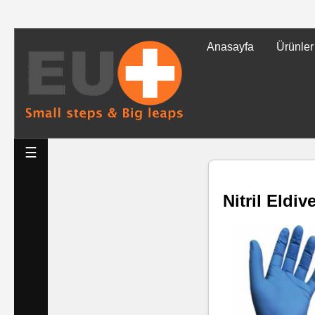
Anasayfa
Ürünler
Tüm
Ürünler
Islak
☰
Mendiller
Nitril Eldiv
Baskılı
Islak
Mendiller
Rulo
Mendil