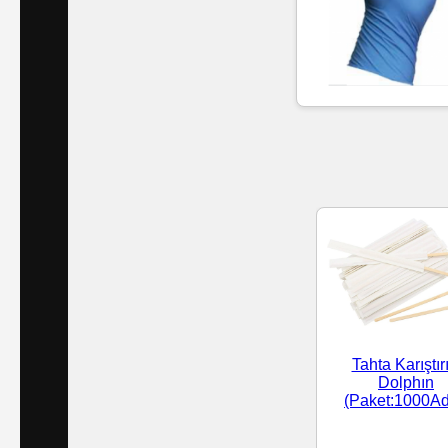
Islak
Havlu
Doublex
/
Triplex
Mendiller
Su
Bazlı
Mendiller
Tahta Karıştırı
Kolonyalı
Dolphın
(Paket:1000Ad
Mendiller