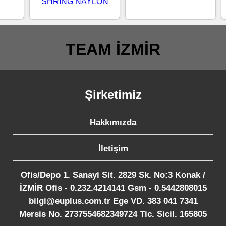
SHRİNG NAYLON
TEAM İZMİR
Şirketimiz
Hakkımızda
İletişim
Ofis/Depo 1. Sanayi Sit. 2829 Sk. No:3 Konak /
İZMİR Ofis - 0.232.4214141 Gsm - 0.5442808015
bilgi@euplus.com.tr Ege VD. 383 041 7341
Mersis No. 2737554682349724 Tic. Sicil. 165805