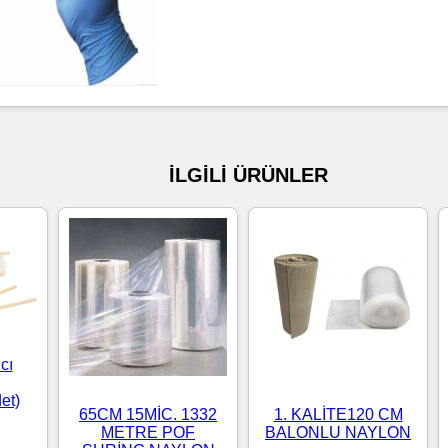
İLGİLİ ÜRÜNLER
cı
et)
65CM 15MİC. 1332
1. KALİTE120 CM
METRE POF
BALONLU NAYLON