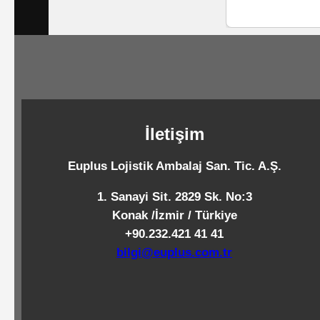
Standart
Islak
Mendiller
Pipetler
İletişim
Euplus Lojistik Ambalaj San. Tic. A.Ş.
Temizlik
Ürünleri
1. Sanayi Sit. 2829 Sk. No:3
Konak /İzmir / Türkiye
Temizlik
+90.232.421 41 41
bilgi@euplus.com.tr
Kimyasalları
Endüstriyel
Temizlik