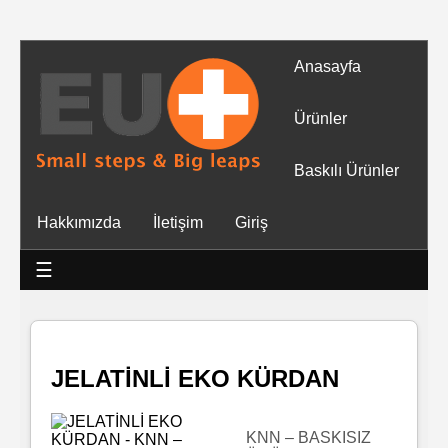
Anasayfa
Tüm
Ürünler
Ürünler
Baskılı Ürünler
Islak
Hakkımızda
İletişim
Giriş
Mendiller
☰
Baskılı
Islak
Mendiller
JELATİNLİ EKO KÜRDAN
Rulo
Mendil
KNN – BASKISIZ