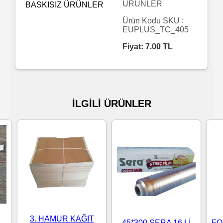
ÜRÜNLER
Islak
Ürün Kodu SKU :
EUPLUS_TC_405
Havlu
Fiyat:
7.00
TL
Doublex
/
Triplex
İLGİLİ ÜRÜNLER
Mendiller
Su
Bazlı
Mendiller
Kolonyalı
Mendiller
3. HAMUR KAĞIT
45*300 SERA 16 Lİ
FO