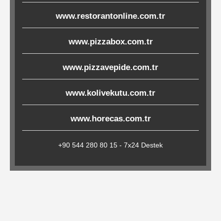
Çöp
www.restorantonline.com.tr
Torbaları
www.pizzabox.com.tr
Tepsi
www.pizzavepide.com.tr
Altlıkları
www.kolivekutu.com.tr
&
Amerikan
www.horecas.com.tr
Servisler
&
+90 544 280 80 15 - 7x24 Destek
Kağıt
Kırtasiye
Ürünleri