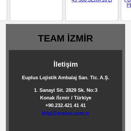
P
Standart
Islak
Mendiller
TEAM İZMİR
Pipetler
İletişim
Temizlik
Ürünleri
Euplus Lojistik Ambalaj San. Tic. A.Ş.
1. Sanayi Sit. 2829 Sk. No:3
Temizlik
Konak /İzmir / Türkiye
Kimyasalları
+90.232.421 41 41
bilgi@euplus.com.tr
Endüstriyel
Temizlik