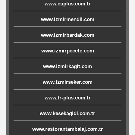
www.euplus.com.tr
Ürünleri
www.izmirmendil.com
Melamin
Ürünler
www.izmirbardak.com
Porselen-
www.izmirpecete.com
Seramik
www.izmirkagit.com
Cam
www.izmirseker.com
Buklet
www.tr-plus.com.tr
Ürünler
www.kesekagidi.com.tr
Poşetler
www.restorantambalaj.com.tr
&