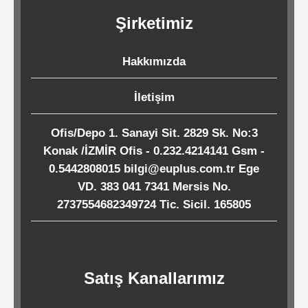
Kağıtları
Şirketimiz
Endüstriyel
Hakkımızda
Temizlik
Ürünleri
İletişim
Ofis/Depo 1. Sanayi Sit. 2829 Sk. No:3
Köpük
Konak /İZMİR Ofis - 0.232.4214141 Gsm -
Kaseler
0.5442808015 bilgi@euplus.com.tr Ege
/
VD. 383 041 7341 Mersis No.
2737554682349724 Tic. Sicil. 165805
Tabaklar
Horeca
Satış Kanallarımız
Endüstri