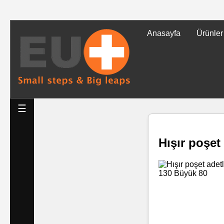
Anasayfa
Ürünler
Tüm
Ürünler
Islak
☰
Mendiller
Hışır poşet 
Baskılı
Islak
Mendiller
Rulo
Mendil