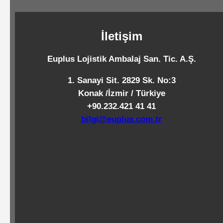
Standart
Islak
İletişim
Mendiller
Euplus Lojistik Ambalaj San. Tic. A.Ş.
Pipetler
1. Sanayi Sit. 2829 Sk. No:3
Konak /İzmir / Türkiye
+90.232.421 41 41
Temizlik
bilgi@euplus.com.tr
Ürünleri
Temizlik
Kimyasalları
Endüstriyel
Temizlik