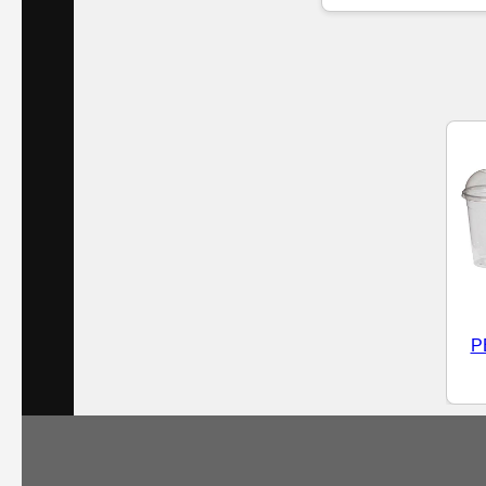
Islak
Havlu
Doublex
/
Triplex
Mendiller
Su
Bazlı
P
Mendiller
Kolonyalı
Mendiller