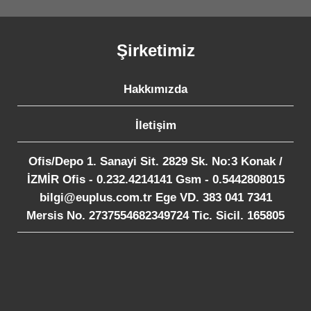
Şirketimiz
Hakkımızda
İletişim
Ofis/Depo 1. Sanayi Sit. 2829 Sk. No:3 Konak /
İZMİR Ofis - 0.232.4214141 Gsm - 0.5442808015
bilgi@euplus.com.tr Ege VD. 383 041 7341
Mersis No. 2737554682349724 Tic. Sicil. 165805