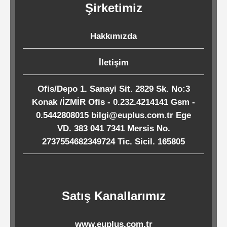
Şirketimiz
Kağıtları
Hakkımızda
Endüstriyel
Temizlik
İletişim
Ürünleri
Ofis/Depo 1. Sanayi Sit. 2829 Sk. No:3
Konak /İZMİR Ofis - 0.232.4214141 Gsm -
Köpük
0.5442808015 bilgi@euplus.com.tr Ege
Kaseler
VD. 383 041 7341 Mersis No.
/
2737554682349724 Tic. Sicil. 165805
Tabaklar
Horeca
Satış Kanallarımız
Endüstri
www.euplus.com.tr