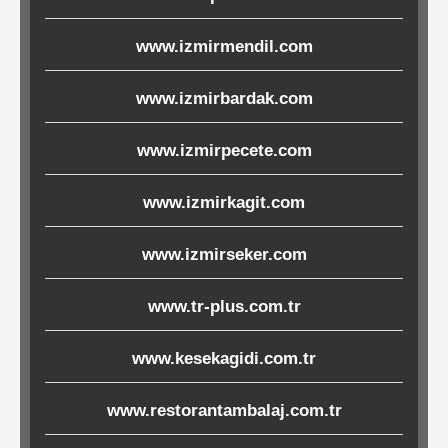
Ürünleri
www.izmirmendil.com
Melamin
www.izmirbardak.com
Ürünler
www.izmirpecete.com
Porselen-
Seramik
www.izmirkagit.com
Cam
www.izmirseker.com
Buklet
www.tr-plus.com.tr
Ürünler
www.kesekagidi.com.tr
www.restorantambalaj.com.tr
Poşetler
&