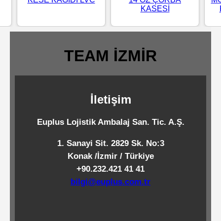
KASESİ
Standart
Islak
Mendiller
TEAM İZMİR
Pipetler
İletişim
Temizlik
Euplus Lojistik Ambalaj San. Tic. A.Ş.
Ürünleri
1. Sanayi Sit. 2829 Sk. No:3
Konak /İzmir / Türkiye
Temizlik
+90.232.421 41 41
Kimyasalları
bilgi@euplus.com.tr
Endüstriyel
Temizlik