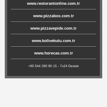
www.restorantonline.com.tr
Çöp
Torbaları
www.pizzabox.com.tr
www.pizzavepide.com.tr
Tepsi
Altlıkları
www.kolivekutu.com.tr
&
Amerikan
www.horecas.com.tr
Servisler
&
+90 544 280 80 15 - 7x24 Destek
Kağıt
Kırtasiye
Ürünleri