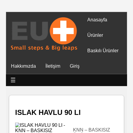
Anasayfa
Tüm
Ürünler
Ürünler
Baskılı Ürünler
Islak
Hakkımızda
İletişim
Giriş
Mendiller
☰
Baskılı
Islak
Mendiller
ISLAK HAVLU 90 LI
Rulo
Mendil
KNN – BASKISIZ