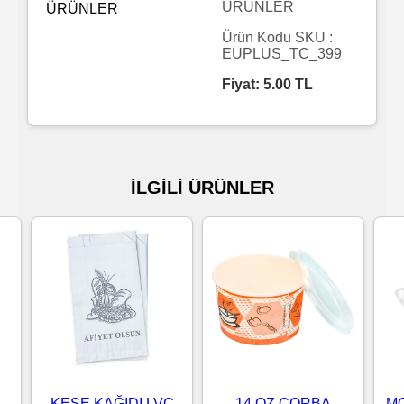
ÜRÜNLER
Islak
Ürün Kodu SKU :
EUPLUS_TC_399
Havlu
Fiyat:
5.00
TL
Doublex
/
Triplex
İLGİLİ ÜRÜNLER
Mendiller
Su
Bazlı
Mendiller
Kolonyalı
Mendiller
KESE KAĞIDI LVC
14 OZ ÇORBA
MO