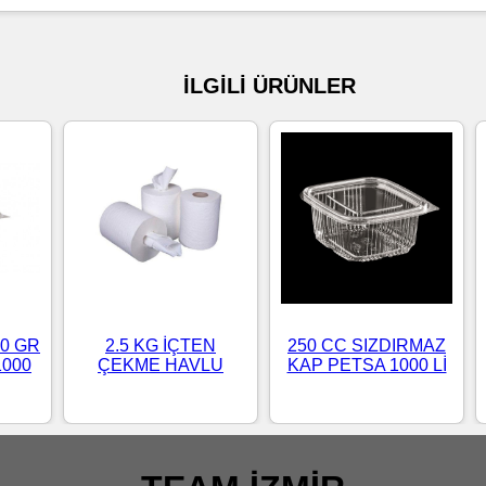
İLGİLİ ÜRÜNLER
0 GR
2.5 KG İÇTEN
250 CC SIZDIRMAZ
1000
ÇEKME HAVLU
KAP PETSA 1000 Lİ