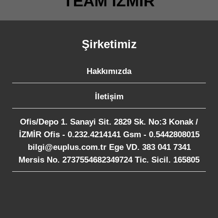
TEAM İZMİR
Şirketimiz
Hakkımızda
İletişim
Ofis/Depo 1. Sanayi Sit. 2829 Sk. No:3 Konak /
İZMİR Ofis - 0.232.4214141 Gsm - 0.5442808015
bilgi@euplus.com.tr Ege VD. 383 041 7341
Mersis No. 2737554682349724 Tic. Sicil. 165805