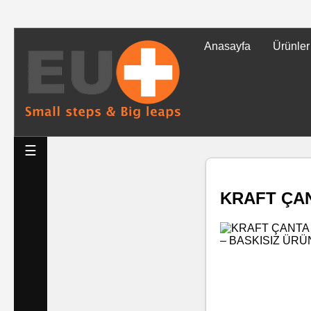
Anasayfa
Ürünler
Tüm
Ürünler
Islak
☰
Mendiller
KRAFT ÇANT
Baskılı
Islak
Mendiller
Rulo
Mendil