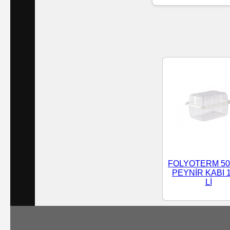
Islak
Havlu
Doublex
/
Triplex
Mendiller
Su
Bazlı
FOLYOTERM 50
Mendiller
PEYNİR KABI 
Lİ
Kolonyalı
Mendiller