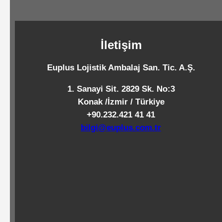
Standart
Islak
Mendiller
İletişim
Euplus Lojistik Ambalaj San. Tic. A.Ş.
Pipetler
1. Sanayi Sit. 2829 Sk. No:3
Konak /İzmir / Türkiye
+90.232.421 41 41
Temizlik
bilgi@euplus.com.tr
Ürünleri
Temizlik
Kimyasalları
Endüstriyel
Temizlik