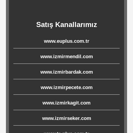
Ürünleri
Satış Kanallarımız
Melamin
Ürünler
www.euplus.com.tr
Porselen-
www.izmirmendil.com
Seramik
www.izmirbardak.com
Cam
www.izmirpecete.com
Buklet
Ürünler
www.izmirkagit.com
www.izmirseker.com
Poşetler
&