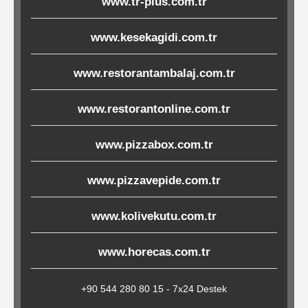
www.tr-plus.com.tr
Çöp
Torbaları
www.kesekagidi.com.tr
www.restorantambalaj.com.tr
Tepsi
www.restorantonline.com.tr
Altlıkları
&
www.pizzabox.com.tr
Amerikan
Servisler
www.pizzavepide.com.tr
&
Kağıt
www.kolivekutu.com.tr
www.horecas.com.tr
Kırtasiye
Ürünleri
+90 544 280 80 15 - 7x24 Destek