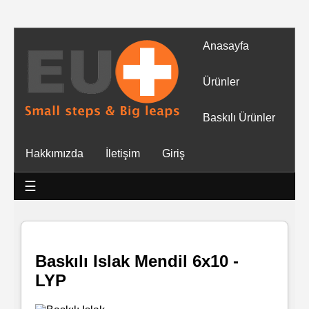
Anasayfa
Tüm
Ürünler
Ürünler
Baskılı Ürünler
Islak
Hakkımızda
İletişim
Giriş
Mendiller
☰
Baskılı
Islak
Mendiller
Baskılı Islak Mendil 6x10 -
LYP
Rulo
Mendil