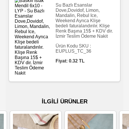
Su Bazlı Esanslar
Dove,Dovidof, Limon,
Islak
Mandalin, Rebul Ice,
Havlu
Weekend Ayrıca Klişe
bedeli faturalandırılır. Klişe
Renk Başına 15$ + KDV dir.
Doublex
İzmir Teslim Ödeme Nakit
/
Ürün Kodu SKU :
EUPLUS_TC_36
Triplex
Mendiller
Fiyat:
0.32
TL
Su
Bazlı
Mendiller
İLGİLİ ÜRÜNLER
Kolonyalı
Mendiller