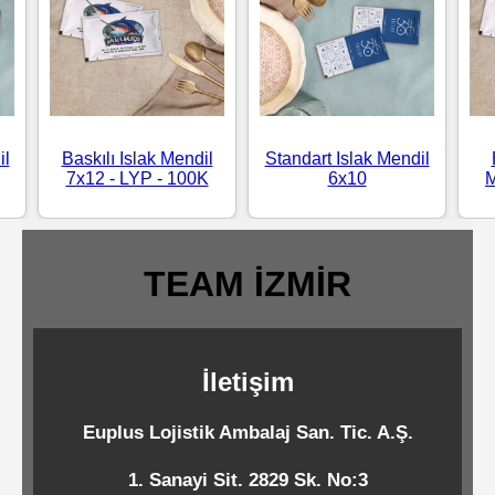
Standart
Islak
Mendiller
il
Baskılı Islak Mendil
Standart Islak Mendil
Pipetler
7x12 - LYP - 100K
6x10
M
Temizlik
TEAM İZMİR
Ürünleri
Temizlik
İletişim
Kimyasalları
Euplus Lojistik Ambalaj San. Tic. A.Ş.
Endüstriyel
1. Sanayi Sit. 2829 Sk. No:3
Temizlik