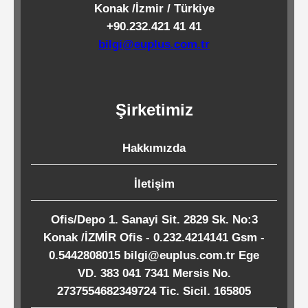
Konak /İzmir / Türkiye
Kağıtları
+90.232.421 41 41
bilgi@euplus.com.tr
Endüstriyel
Temizlik
Ürünleri
Şirketimiz
Köpük
Hakkımızda
Kaseler
İletişim
/
Tabaklar
Ofis/Depo 1. Sanayi Sit. 2829 Sk. No:3
Konak /İZMİR Ofis - 0.232.4214141 Gsm -
0.5442808015 bilgi@euplus.com.tr Ege
Horeca
VD. 383 041 7341 Mersis No.
2737554682349724 Tic. Sicil. 165805
Endüstri