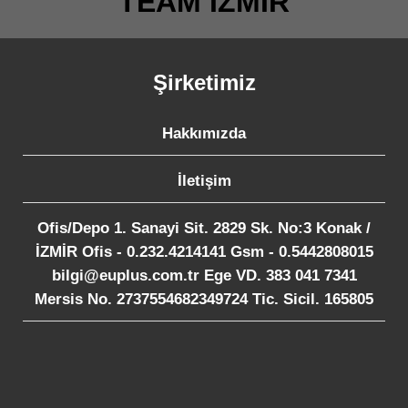
TEAM İZMİR
Şirketimiz
Hakkımızda
İletişim
Ofis/Depo 1. Sanayi Sit. 2829 Sk. No:3 Konak /
İZMİR Ofis - 0.232.4214141 Gsm - 0.5442808015
bilgi@euplus.com.tr Ege VD. 383 041 7341
Mersis No. 2737554682349724 Tic. Sicil. 165805