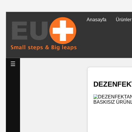
Anasayfa
Ürünler
Tüm
Ürünler
Islak
☰
Mendiller
DEZENFEKT
Baskılı
Islak
Mendiller
Rulo
Mendil