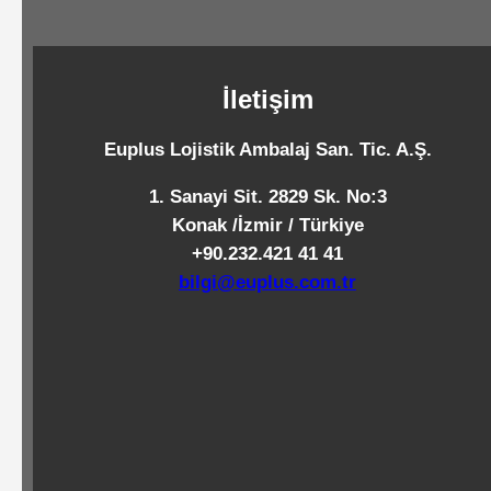
Standart
Islak
Mendiller
İletişim
Euplus Lojistik Ambalaj San. Tic. A.Ş.
Pipetler
1. Sanayi Sit. 2829 Sk. No:3
Konak /İzmir / Türkiye
+90.232.421 41 41
Temizlik
bilgi@euplus.com.tr
Ürünleri
Temizlik
Kimyasalları
Endüstriyel
Temizlik