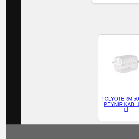
Islak
Havlu
Doublex
/
Triplex
Mendiller
Su
Bazlı
FOLYOTERM 50
Mendiller
PEYNİR KABI 
Lİ
Kolonyalı
Mendiller