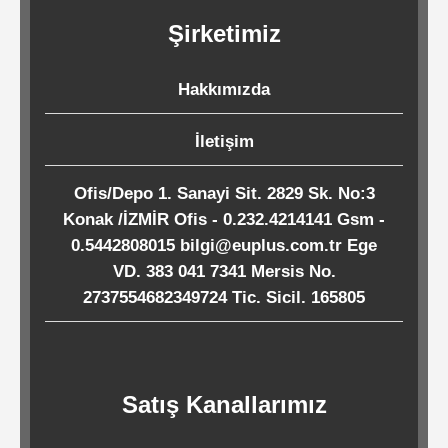
Kağıtları
Şirketimiz
Endüstriyel
Hakkımızda
Temizlik
Ürünleri
İletişim
Ofis/Depo 1. Sanayi Sit. 2829 Sk. No:3
Köpük
Konak /İZMİR Ofis - 0.232.4214141 Gsm -
Kaseler
0.5442808015 bilgi@euplus.com.tr Ege
/
VD. 383 041 7341 Mersis No.
2737554682349724 Tic. Sicil. 165805
Tabaklar
Horeca
Satış Kanallarımız
Endüstri