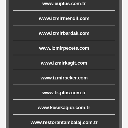
www.euplus.com.tr
Ürünleri
www.izmirmendil.com
Melamin
Ürünler
www.izmirbardak.com
Porselen-
www.izmirpecete.com
Seramik
www.izmirkagit.com
Cam
www.izmirseker.com
Buklet
www.tr-plus.com.tr
Ürünler
www.kesekagidi.com.tr
Poşetler
www.restorantambalaj.com.tr
&