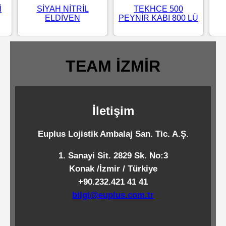
İ
SİYAH NİTRİL
TEKHCE 500
Standart
ELDİVEN
PEYNİR KABI 800 LÜ
Islak
Mendiller
TEAM İZMİR
Pipetler
İletişim
Temizlik
Ürünleri
Euplus Lojistik Ambalaj San. Tic. A.Ş.
1. Sanayi Sit. 2829 Sk. No:3
Temizlik
Konak /İzmir / Türkiye
Kimyasalları
+90.232.421 41 41
bilgi@euplus.com.tr
Endüstriyel
Temizlik