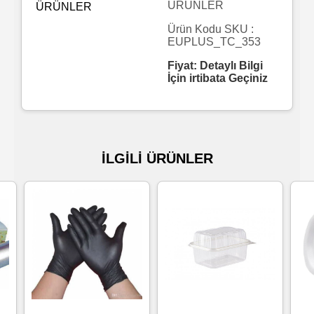
ÜRÜNLER
Islak
Ürün Kodu SKU :
EUPLUS_TC_353
Havlu
Fiyat: Detaylı Bilgi
İçin irtibata Geçiniz
Doublex
/
Triplex
Mendiller
İLGİLİ ÜRÜNLER
Su
Bazlı
Mendiller
Kolonyalı
Mendiller