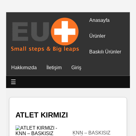
Anasayfa
Tüm
Ürünler
Ürünler
Baskılı Ürünler
Islak
Hakkımızda
İletişim
Giriş
Mendiller
☰
Baskılı
Islak
Mendiller
ATLET KIRMIZI
Rulo
Mendil
KNN – BASKISIZ