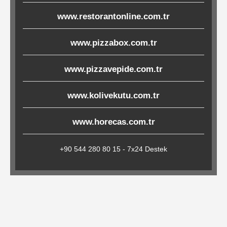
Çöp
www.restorantonline.com.tr
Torbaları
www.pizzabox.com.tr
Tepsi
www.pizzavepide.com.tr
Altlıkları
www.kolivekutu.com.tr
&
Amerikan
www.horecas.com.tr
Servisler
&
+90 544 280 80 15 - 7x24 Destek
Kağıt
Kırtasiye
Ürünleri