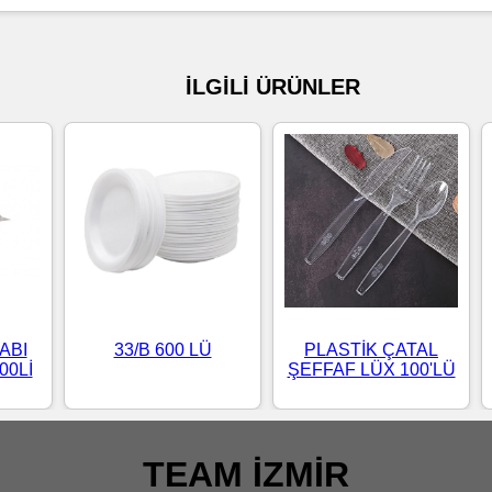
İLGİLİ ÜRÜNLER
ABI
33/B 600 LÜ
PLASTİK ÇATAL
00Lİ
ŞEFFAF LÜX 100'LÜ
TEAM İZMİR