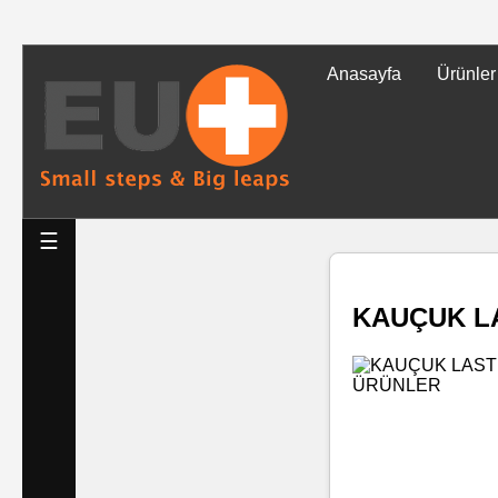
Anasayfa
Ürünler
Tüm
Ürünler
Islak
☰
Mendiller
KAUÇUK L
Baskılı
Islak
Mendiller
Rulo
Mendil