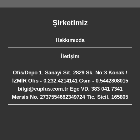
Şirketimiz
Hakkımızda
İletişim
Ofis/Depo 1. Sanayi Sit. 2829 Sk. No:3 Konak /
İZMİR Ofis - 0.232.4214141 Gsm - 0.5442808015
bilgi@euplus.com.tr Ege VD. 383 041 7341
Mersis No. 2737554682349724 Tic. Sicil. 165805