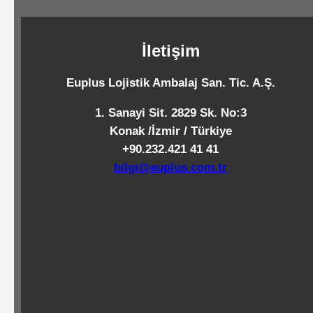
Standart
Islak
İletişim
Mendiller
Euplus Lojistik Ambalaj San. Tic. A.Ş.
Pipetler
1. Sanayi Sit. 2829 Sk. No:3
Konak /İzmir / Türkiye
+90.232.421 41 41
Temizlik
bilgi@euplus.com.tr
Ürünleri
Temizlik
Kimyasalları
Endüstriyel
Temizlik