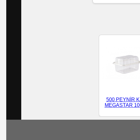
Islak
Havlu
Doublex
/
Triplex
Mendiller
Su
Bazlı
500 PEYNİR K
Mendiller
MEGASTAR 10
Kolonyalı
Mendiller