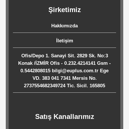
Kağıtları
Şirketimiz
Endüstriyel
Hakkımızda
Temizlik
Ürünleri
İletişim
Ofis/Depo 1. Sanayi Sit. 2829 Sk. No:3
Köpük
Konak /İZMİR Ofis - 0.232.4214141 Gsm -
Kaseler
0.5442808015 bilgi@euplus.com.tr Ege
/
VD. 383 041 7341 Mersis No.
2737554682349724 Tic. Sicil. 165805
Tabaklar
Horeca
Satış Kanallarımız
Endüstri