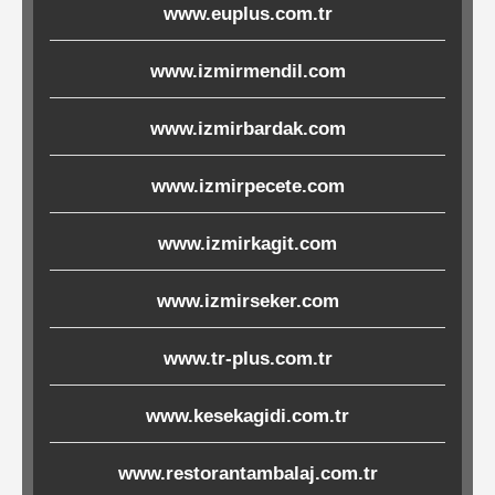
www.euplus.com.tr
Ürünleri
www.izmirmendil.com
Melamin
Ürünler
www.izmirbardak.com
Porselen-
www.izmirpecete.com
Seramik
www.izmirkagit.com
Cam
www.izmirseker.com
Buklet
www.tr-plus.com.tr
Ürünler
www.kesekagidi.com.tr
Poşetler
www.restorantambalaj.com.tr
&