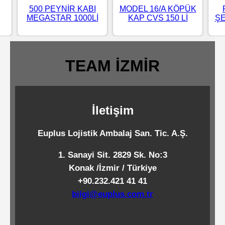
500 PEYNİR KABI
MODEL 16/A KÖPÜK
Standart
MEGASTAR 1000Lİ
KAP CVS 150 Lİ
ŞE
Islak
Mendiller
TEAM İZMİR
Pipetler
İletişim
Temizlik
Ürünleri
Euplus Lojistik Ambalaj San. Tic. A.Ş.
1. Sanayi Sit. 2829 Sk. No:3
Temizlik
Konak /İzmir / Türkiye
Kimyasalları
+90.232.421 41 41
bilgi@euplus.com.tr
Endüstriyel
Temizlik