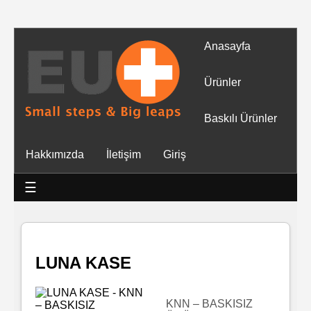
Anasayfa
Tüm
Ürünler
Ürünler
Baskılı Ürünler
Islak
Hakkımızda
İletişim
Giriş
Mendiller
☰
Baskılı
Islak
Mendiller
LUNA KASE
Rulo
Mendil
KNN – BASKISIZ