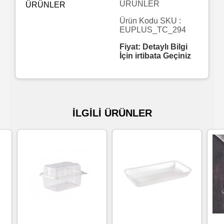
ÜRÜNLER
Islak
Ürün Kodu SKU :
EUPLUS_TC_294
Havlu
Fiyat: Detaylı Bilgi
İçin irtibata Geçiniz
Doublex
/
Triplex
Mendiller
İLGİLİ ÜRÜNLER
Su
Bazlı
Mendiller
Kolonyalı
Mendiller