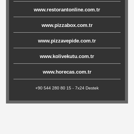
Çöp
www.restorantonline.com.tr
Torbaları
www.pizzabox.com.tr
Tepsi
www.pizzavepide.com.tr
Altlıkları
www.kolivekutu.com.tr
&
Amerikan
www.horecas.com.tr
Servisler
&
+90 544 280 80 15 - 7x24 Destek
Kağıt
Kırtasiye
Ürünleri