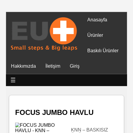
Anasayfa
Tüm
Ürünler
Ürünler
Baskılı Ürünler
Islak
Hakkımızda
İletişim
Giriş
Mendiller
☰
Baskılı
Islak
Mendiller
FOCUS JUMBO HAVLU
Rulo
Mendil
KNN – BASKISIZ