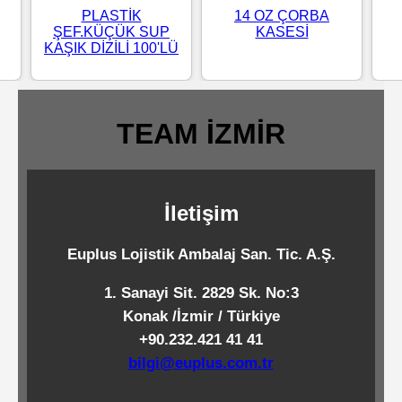
PLASTİK
14 OZ ÇORBA
Standart
ŞEF.KÜÇÜK SUP
KASESİ
Islak
KAŞIK DİZİLİ 100'LÜ
Mendiller
TEAM İZMİR
Pipetler
İletişim
Temizlik
Ürünleri
Euplus Lojistik Ambalaj San. Tic. A.Ş.
Temizlik
1. Sanayi Sit. 2829 Sk. No:3
Konak /İzmir / Türkiye
Kimyasalları
+90.232.421 41 41
bilgi@euplus.com.tr
Endüstriyel
Temizlik