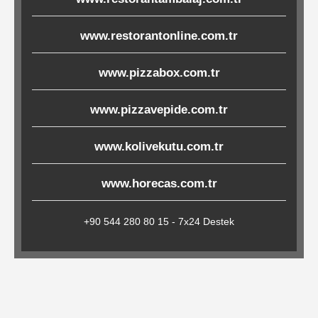
Çöp
Torbaları
www.restorantonline.com.tr
www.pizzabox.com.tr
Tepsi
www.pizzavepide.com.tr
Altlıkları
&
www.kolivekutu.com.tr
Amerikan
Servisler
www.horecas.com.tr
&
Kağıt
+90 544 280 80 15 - 7x24 Destek
Kırtasiye
Ürünleri