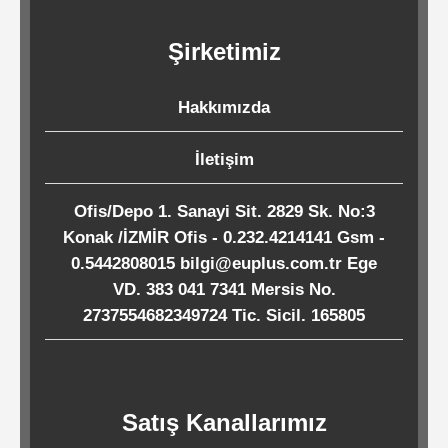
Kağıtları
Şirketimiz
Endüstriyel
Temizlik
Hakkımızda
Ürünleri
İletişim
Köpük
Ofis/Depo 1. Sanayi Sit. 2829 Sk. No:3
Konak /İZMİR Ofis - 0.232.4214141 Gsm -
Kaseler
0.5442808015 bilgi@euplus.com.tr Ege
/
VD. 383 041 7341 Mersis No.
Tabaklar
2737554682349724 Tic. Sicil. 165805
Horeca
Satış Kanallarımız
Endüstri