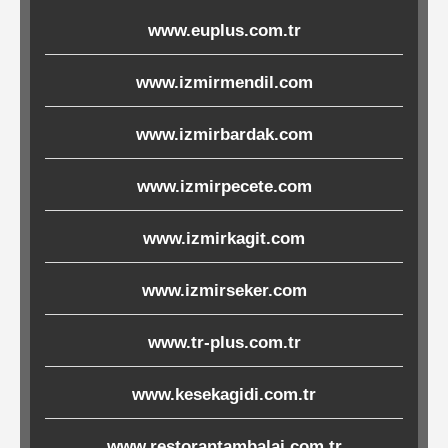
Ürünleri
www.euplus.com.tr
Melamin
www.izmirmendil.com
Ürünler
www.izmirbardak.com
Porselen-
www.izmirpecete.com
Seramik
www.izmirkagit.com
Cam
www.izmirseker.com
Buklet
Ürünler
www.tr-plus.com.tr
www.kesekagidi.com.tr
Poşetler
&
www.restorantambalaj.com.tr