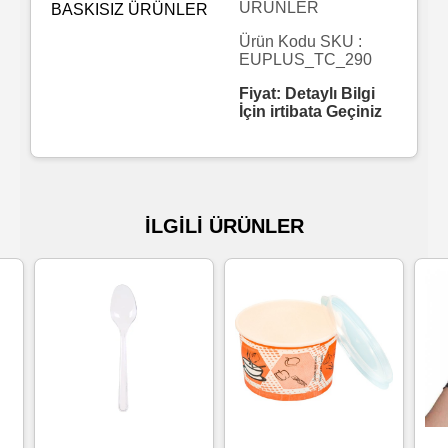
ÜRÜNLER
Islak
Ürün Kodu SKU :
EUPLUS_TC_290
Havlu
Fiyat: Detaylı Bilgi
İçin irtibata Geçiniz
Doublex
/
Triplex
Mendiller
İLGİLİ ÜRÜNLER
Su
Bazlı
Mendiller
Kolonyalı
Mendiller