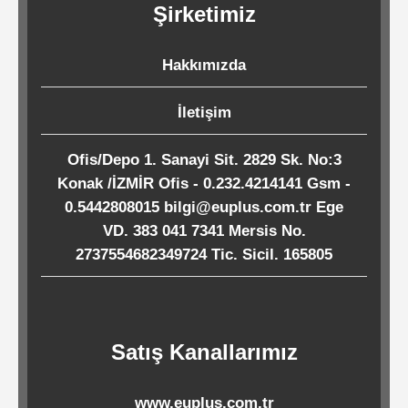
Şirketimiz
Kağıtları
Hakkımızda
Endüstriyel
Temizlik
İletişim
Ürünleri
Ofis/Depo 1. Sanayi Sit. 2829 Sk. No:3
Konak /İZMİR Ofis - 0.232.4214141 Gsm -
Köpük
0.5442808015 bilgi@euplus.com.tr Ege
Kaseler
VD. 383 041 7341 Mersis No.
/
2737554682349724 Tic. Sicil. 165805
Tabaklar
Horeca
Satış Kanallarımız
Endüstri
www.euplus.com.tr