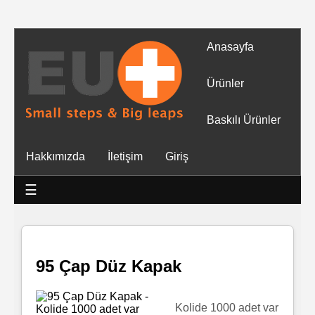
Anasayfa
Tüm
Ürünler
Ürünler
Baskılı Ürünler
Islak
Hakkımızda
İletişim
Giriş
Mendiller
☰
Baskılı
Islak
Mendiller
95 Çap Düz Kapak
Rulo
Mendil
Kolide 1000 adet var