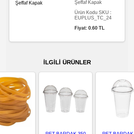
Şeffaf Kapak
Islak
Ürün Kodu SKU :
EUPLUS_TC_24
Havlu
Fiyat:
0.60
TL
Doublex
/
Triplex
İLGİLİ ÜRÜNLER
Mendiller
Su
Bazlı
Mendiller
Kolonyalı
Mendiller
PET BARDAK 350
PET BARDAK 