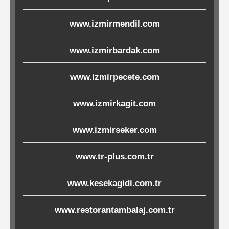
Ürünleri
www.izmirmendil.com
Melamin
www.izmirbardak.com
Ürünler
www.izmirpecete.com
Porselen-
Seramik
www.izmirkagit.com
Cam
www.izmirseker.com
Buklet
www.tr-plus.com.tr
Ürünler
www.kesekagidi.com.tr
www.restorantambalaj.com.tr
Poşetler
&