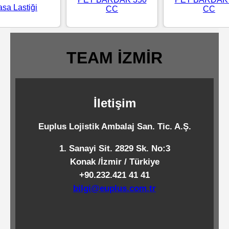
sa Lastiği
CC
CC
Standart
Islak
Mendiller
TEAM İZMİR
Pipetler
İletişim
Temizlik
Euplus Lojistik Ambalaj San. Tic. A.Ş.
Ürünleri
1. Sanayi Sit. 2829 Sk. No:3
Konak /İzmir / Türkiye
Temizlik
+90.232.421 41 41
Kimyasalları
bilgi@euplus.com.tr
Endüstriyel
Temizlik