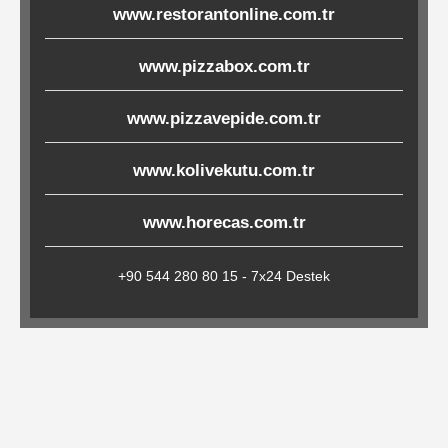
www.restorantonline.com.tr
Çöp
Torbaları
www.pizzabox.com.tr
www.pizzavepide.com.tr
Tepsi
Altlıkları
www.kolivekutu.com.tr
&
Amerikan
www.horecas.com.tr
Servisler
&
+90 544 280 80 15 - 7x24 Destek
Kağıt
Kırtasiye
Ürünleri