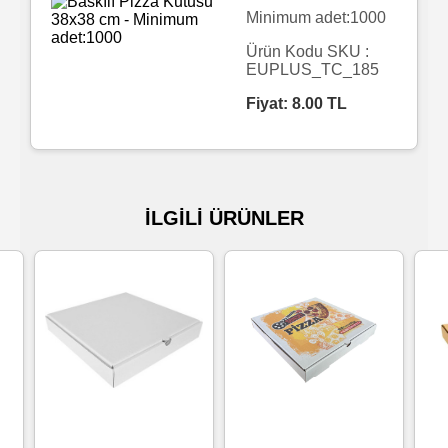
Minimum adet:1000
Islak
Ürün Kodu SKU :
Havlu
EUPLUS_TC_185
Fiyat:
8.00
TL
Doublex
/
Triplex
Mendiller
İLGİLİ ÜRÜNLER
Su
Bazlı
Mendiller
Kolonyalı
Mendiller