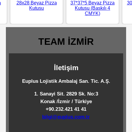
a
28x28 Beyaz Pizza
37*37*5 Beyaz Pizza
30
Standart
Kutusu
Kutusu (Baskılı 4
CMYK)
Islak
Mendiller
TEAM İZMİR
Pipetler
İletişim
Temizlik
Ürünleri
Euplus Lojistik Ambalaj San. Tic. A.Ş.
1. Sanayi Sit. 2829 Sk. No:3
Temizlik
Konak /İzmir / Türkiye
Kimyasalları
+90.232.421 41 41
bilgi@euplus.com.tr
Endüstriyel
Temizlik