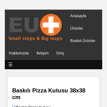
Anasayfa
Tüm
Ürünler
Ürünler
Baskılı Ürünler
Islak
Hakkımızda
İletişim
Giriş
Mendiller
☰
Baskılı
Islak
Mendiller
Baskılı Pizza Kutusu 38x38
cm
Rulo
Mendil