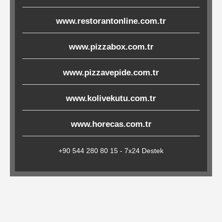
Çöp
www.restorantonline.com.tr
Torbaları
www.pizzabox.com.tr
Tepsi
www.pizzavepide.com.tr
Altlıkları
&
www.kolivekutu.com.tr
Amerikan
Servisler
www.horecas.com.tr
&
Kağıt
+90 544 280 80 15 - 7x24 Destek
Kırtasiye
Ürünleri