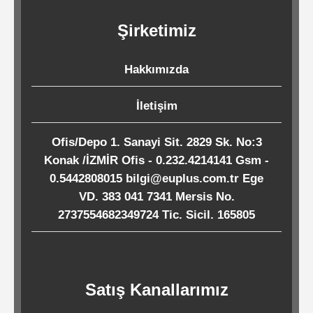
Kağıtları
Şirketimiz
Endüstriyel
Hakkımızda
Temizlik
Ürünleri
İletişim
Ofis/Depo 1. Sanayi Sit. 2829 Sk. No:3
Köpük
Konak /İZMİR Ofis - 0.232.4214141 Gsm -
Kaseler
0.5442808015 bilgi@euplus.com.tr Ege
/
VD. 383 041 7341 Mersis No.
Tabaklar
2737554682349724 Tic. Sicil. 165805
Horeca
Satış Kanallarımız
Endüstri