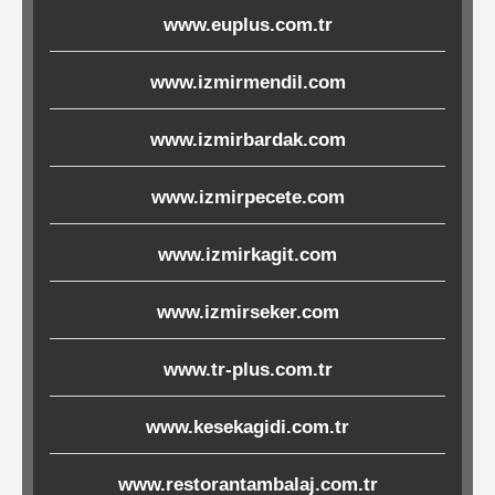
www.euplus.com.tr
Ürünleri
www.izmirmendil.com
Melamin
Ürünler
www.izmirbardak.com
Porselen-
www.izmirpecete.com
Seramik
www.izmirkagit.com
Cam
www.izmirseker.com
Buklet
Ürünler
www.tr-plus.com.tr
www.kesekagidi.com.tr
Poşetler
www.restorantambalaj.com.tr
&