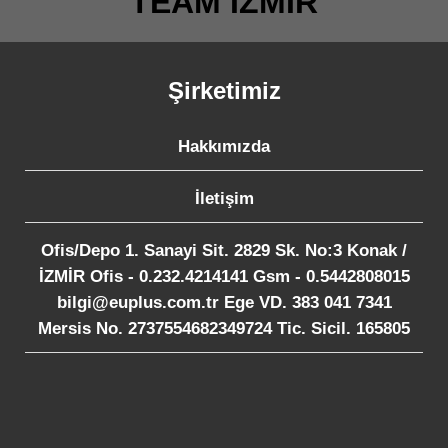
TEAM İZMİR
Şirketimiz
Hakkımızda
İletişim
Ofis/Depo 1. Sanayi Sit. 2829 Sk. No:3 Konak /
İZMİR Ofis - 0.232.4214141 Gsm - 0.5442808015
bilgi@euplus.com.tr Ege VD. 383 041 7341
Mersis No. 2737554682349724 Tic. Sicil. 165805