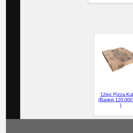
Islak
Havlu
Doublex
/
Triplex
Mendiller
Su
Bazlı
12inc Pizza Ku
Mendiller
(Baskılı 120.000
)
Kolonyalı
Mendiller