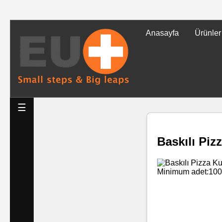
Anasayfa
Ürünler
Tüm
Ürünler
Islak
☰
Mendiller
Baskılı Pi
Baskılı
Islak
Mendiller
Rulo
Mendil