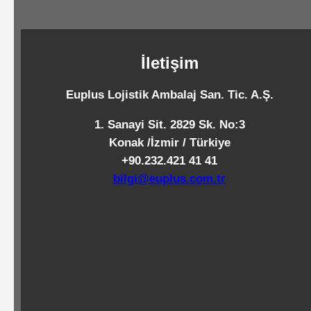
Standart
Islak
Mendiller
İletişim
Euplus Lojistik Ambalaj San. Tic. A.Ş.
Pipetler
1. Sanayi Sit. 2829 Sk. No:3
Konak /İzmir / Türkiye
+90.232.421 41 41
Temizlik
bilgi@euplus.com.tr
Ürünleri
Temizlik
Kimyasalları
Endüstriyel
Temizlik