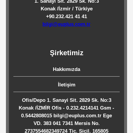
1. Sanayi Sit. 2829 Sk. No:3
Kağıtları
Konak /İzmir / Türkiye
+90.232.421 41 41
Endüstriyel
bilgi@euplus.com.tr
Temizlik
Ürünleri
Şirketimiz
Köpük
Hakkımızda
Kaseler
/
İletişim
Tabaklar
Ofis/Depo 1. Sanayi Sit. 2829 Sk. No:3
Konak /İZMİR Ofis - 0.232.4214141 Gsm -
Horeca
0.5442808015 bilgi@euplus.com.tr Ege
VD. 383 041 7341 Mersis No.
2737554682349724 Tic. Sicil. 165805
Endüstri