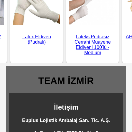
Standart
Islak
Mendiller
2
Latex Eldiven
Lateks Pudrasız
AH
(Pudralı)
Cerrahi Muayene
Pipetler
N
Eldiveni 100'lü -
Medium
Temizlik
Ürünleri
TEAM İZMİR
Temizlik
Kimyasalları
İletişim
Euplus Lojistik Ambalaj San. Tic. A.Ş.
Endüstriyel
Temizlik