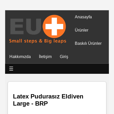
Anasayfa
Tüm
Ürünler
Ürünler
Baskılı Ürünler
Islak
Hakkımızda
İletişim
Giriş
Mendiller
☰
Baskılı
Islak
Mendiller
Latex Pudurasız Eldiven
Large - BRP
Rulo
Mendil