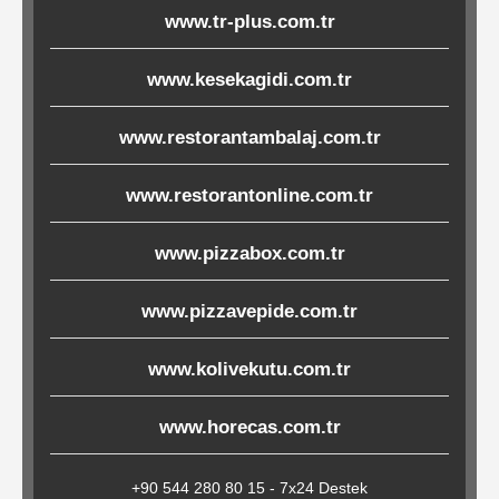
www.tr-plus.com.tr
Çöp
Torbaları
www.kesekagidi.com.tr
www.restorantambalaj.com.tr
Tepsi
Altlıkları
www.restorantonline.com.tr
&
Amerikan
www.pizzabox.com.tr
Servisler
&
www.pizzavepide.com.tr
Kağıt
www.kolivekutu.com.tr
www.horecas.com.tr
Kırtasiye
Ürünleri
+90 544 280 80 15 - 7x24 Destek