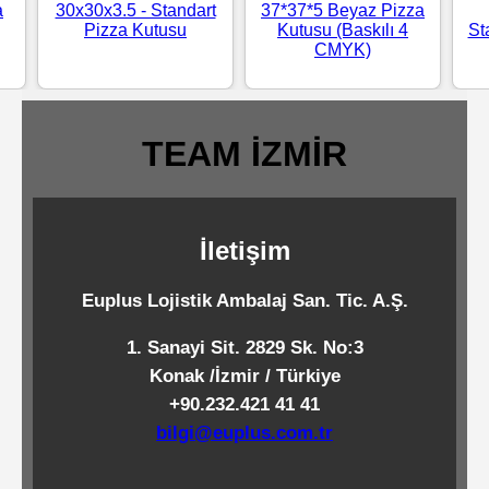
a
30x30x3.5 - Standart
37*37*5 Beyaz Pizza
Standart
Pizza Kutusu
Kutusu (Baskılı 4
St
CMYK)
Islak
Mendiller
TEAM İZMİR
Pipetler
İletişim
Temizlik
Ürünleri
Euplus Lojistik Ambalaj San. Tic. A.Ş.
1. Sanayi Sit. 2829 Sk. No:3
Temizlik
Konak /İzmir / Türkiye
Kimyasalları
+90.232.421 41 41
bilgi@euplus.com.tr
Endüstriyel
Temizlik