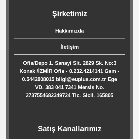
Kağıtları
Şirketimiz
Endüstriyel
Hakkımızda
Temizlik
Ürünleri
İletişim
Ofis/Depo 1. Sanayi Sit. 2829 Sk. No:3
Köpük
Konak /İZMİR Ofis - 0.232.4214141 Gsm -
Kaseler
0.5442808015 bilgi@euplus.com.tr Ege
/
VD. 383 041 7341 Mersis No.
Tabaklar
2737554682349724 Tic. Sicil. 165805
Horeca
Satış Kanallarımız
Endüstri