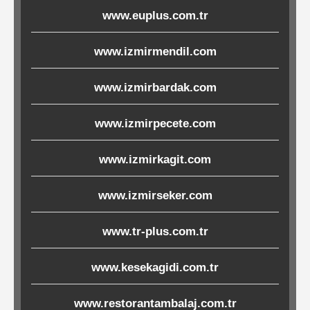
www.euplus.com.tr
Ürünleri
www.izmirmendil.com
Melamin
Ürünler
www.izmirbardak.com
Porselen-
www.izmirpecete.com
Seramik
www.izmirkagit.com
Cam
www.izmirseker.com
Buklet
Ürünler
www.tr-plus.com.tr
www.kesekagidi.com.tr
Poşetler
www.restorantambalaj.com.tr
&