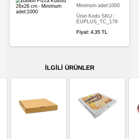
Minimum adet:1000
Islak
Ürün Kodu SKU :
Havlu
EUPLUS_TC_179
Fiyat:
4.35
TL
Doublex
/
Triplex
Mendiller
İLGİLİ ÜRÜNLER
Su
Bazlı
Mendiller
Kolonyalı
Mendiller