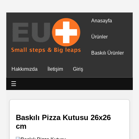
Anasayfa
Tüm
Ürünler
Ürünler
Baskılı Ürünler
Islak
Hakkımızda
İletişim
Giriş
Mendiller
☰
Baskılı
Islak
Mendiller
Baskılı Pizza Kutusu 26x26
cm
Rulo
Mendil