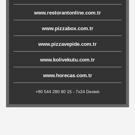
Çöp
www.restorantonline.com.tr
Torbaları
www.pizzabox.com.tr
Tepsi
www.pizzavepide.com.tr
Altlıkları
&
www.kolivekutu.com.tr
Amerikan
Servisler
www.horecas.com.tr
&
Kağıt
+90 544 280 80 15 - 7x24 Destek
Kırtasiye
Ürünleri