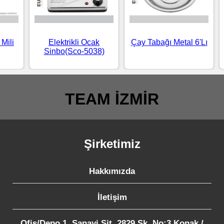
Mili
Elektrikli Ocak
Çay Tabağı Metal 6'Lı
Sinbo(Sco-5038)
TEAM İZMİR
Şirketimiz
Hakkımızda
İletişim
Ofis/Depo 1. Sanayi Sit. 2829 Sk. No:3 Konak /