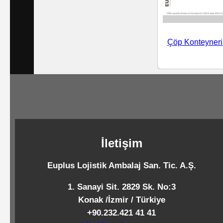
Standart
Islak
Mendiller
Çöp Konteyneri 
Pipetler
Temizlik
Ürünleri
İletişim
Temizlik
Euplus Lojistik Ambalaj San. Tic. A.Ş.
Kimyasalları
1. Sanayi Sit. 2829 Sk. No:3
Konak /İzmir / Türkiye
Endüstriyel
+90.232.421 41 41
Temizlik