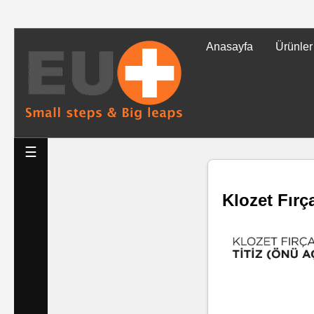
Anasayfa
Ürünler
Tüm
Ürünler
Islak
☰
Mendiller
Klozet Fırç
Baskılı
Islak
Mendiller
Rulo
Mendil