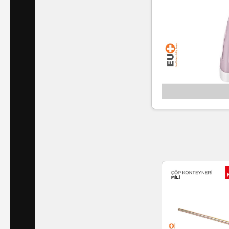
Islak
Havlu
Doublex
/
Triplex
Mendiller
Su
Bazlı
Mendiller
Kolonyalı
Mendiller