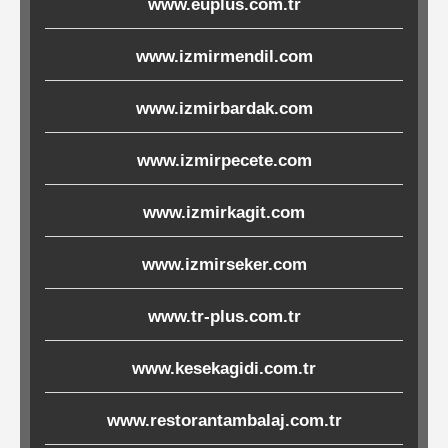
www.euplus.com.tr
Ürünleri
www.izmirmendil.com
Melamin
Ürünler
www.izmirbardak.com
www.izmirpecete.com
Porselen-
Seramik
www.izmirkagit.com
Cam
www.izmirseker.com
Buklet
www.tr-plus.com.tr
Ürünler
www.kesekagidi.com.tr
Poşetler
www.restorantambalaj.com.tr
&