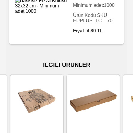
Minimum adet:1000
Islak
Ürün Kodu SKU :
Havlu
EUPLUS_TC_170
Fiyat:
4.80
TL
Doublex
/
Triplex
Mendiller
İLGİLİ ÜRÜNLER
Su
Bazlı
Mendiller
Kolonyalı
Mendiller