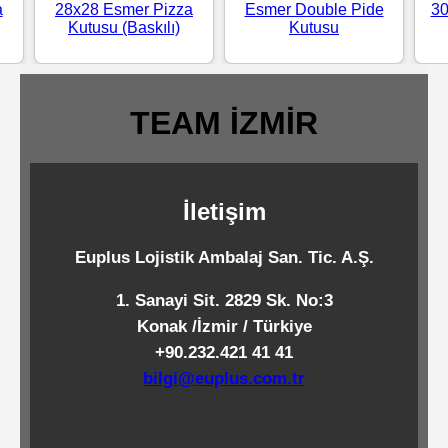
a
28x28 Esmer Pizza
Esmer Double Pide
30
Standart
Kutusu (Baskılı)
Kutusu
Islak
Mendiller
TEAM İZMİR
Pipetler
İletişim
Temizlik
Euplus Lojistik Ambalaj San. Tic. A.Ş.
Ürünleri
1. Sanayi Sit. 2829 Sk. No:3
Temizlik
Konak /İzmir / Türkiye
+90.232.421 41 41
Kimyasalları
bilgi@euplus.com.tr
Endüstriyel
Temizlik