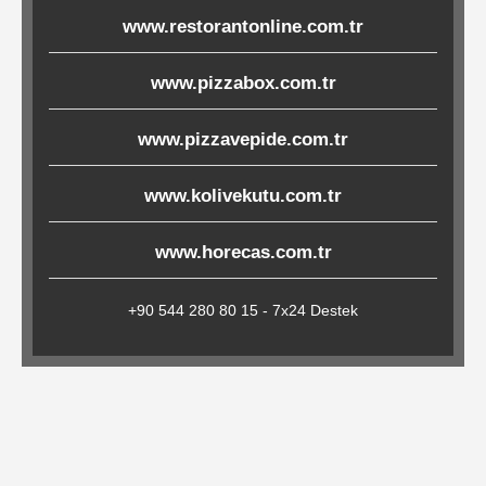
Çöp
www.restorantonline.com.tr
Torbaları
www.pizzabox.com.tr
www.pizzavepide.com.tr
Tepsi
Altlıkları
www.kolivekutu.com.tr
&
Amerikan
www.horecas.com.tr
Servisler
&
+90 544 280 80 15 - 7x24 Destek
Kağıt
Kırtasiye
Ürünleri