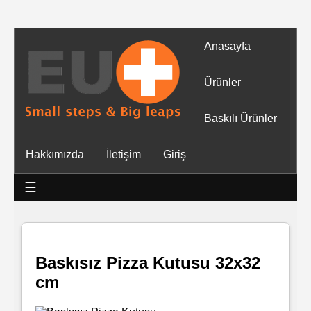
Anasayfa
Tüm
Ürünler
Ürünler
Baskılı Ürünler
Islak
Hakkımızda
İletişim
Giriş
Mendiller
☰
Baskılı
Islak
Mendiller
Baskısız Pizza Kutusu 32x32
cm
Rulo
Mendil