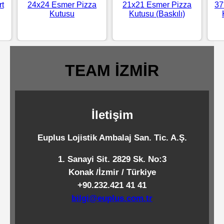
rt
24x24 Esmer Pizza
21x21 Esmer Pizza
37
Standart
Kutusu
Kutusu (Baskılı)
Islak
Mendiller
TEAM İZMİR
Pipetler
İletişim
Temizlik
Ürünleri
Euplus Lojistik Ambalaj San. Tic. A.Ş.
1. Sanayi Sit. 2829 Sk. No:3
Temizlik
Konak /İzmir / Türkiye
Kimyasalları
+90.232.421 41 41
bilgi@euplus.com.tr
Endüstriyel
Temizlik