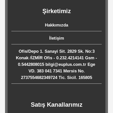
Kağıtları
Şirketimiz
Endüstriyel
Hakkımızda
Temizlik
Ürünleri
İletişim
Ofis/Depo 1. Sanayi Sit. 2829 Sk. No:3
Köpük
Konak /İZMİR Ofis - 0.232.4214141 Gsm -
Kaseler
0.5442808015 bilgi@euplus.com.tr Ege
/
VD. 383 041 7341 Mersis No.
Tabaklar
2737554682349724 Tic. Sicil. 165805
Horeca
Satış Kanallarımız
Endüstri