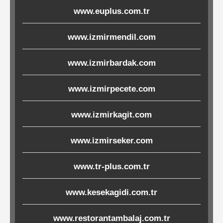
www.euplus.com.tr
Ürünleri
www.izmirmendil.com
Melamin
Ürünler
www.izmirbardak.com
Porselen-
www.izmirpecete.com
Seramik
www.izmirkagit.com
Cam
www.izmirseker.com
Buklet
Ürünler
www.tr-plus.com.tr
www.kesekagidi.com.tr
Poşetler
www.restorantambalaj.com.tr
&