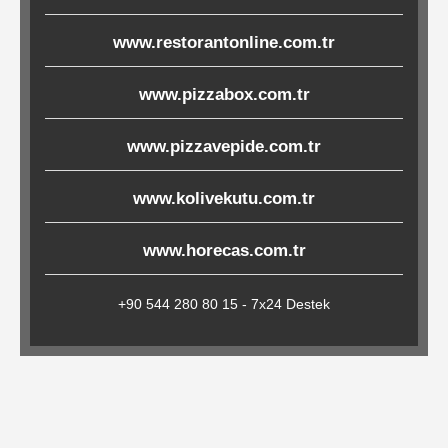
Çöp
www.restorantonline.com.tr
Torbaları
www.pizzabox.com.tr
Tepsi
www.pizzavepide.com.tr
Altlıkları
&
www.kolivekutu.com.tr
Amerikan
Servisler
www.horecas.com.tr
&
Kağıt
+90 544 280 80 15 - 7x24 Destek
Kırtasiye
Ürünleri