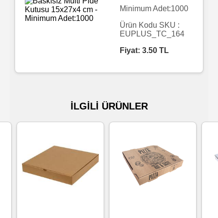
Minimum Adet:1000
Islak
Ürün Kodu SKU :
Havlu
EUPLUS_TC_164
Fiyat:
3.50
TL
Doublex
/
Triplex
Mendiller
İLGİLİ ÜRÜNLER
Su
Bazlı
Mendiller
Kolonyalı
Mendiller