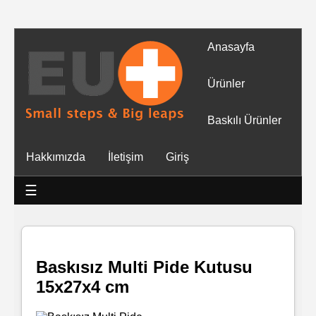
Anasayfa
Tüm
Ürünler
Ürünler
Baskılı Ürünler
Islak
Hakkımızda
İletişim
Giriş
Mendiller
☰
Baskılı
Islak
Mendiller
Baskısız Multi Pide Kutusu
15x27x4 cm
Rulo
Mendil