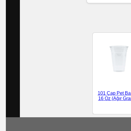
Islak
Havlu
Doublex
/
Triplex
Mendiller
Su
Bazlı
101 Çap Pet Ba
Mendiller
16 Oz (Ağır Gra
Kolonyalı
Mendiller