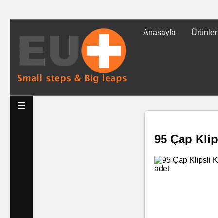
Anasayfa
Ürünler
Tüm
Ürünler
Islak
☰
Mendiller
95 Çap Klip
Baskılı
Islak
Mendiller
Rulo
Mendil