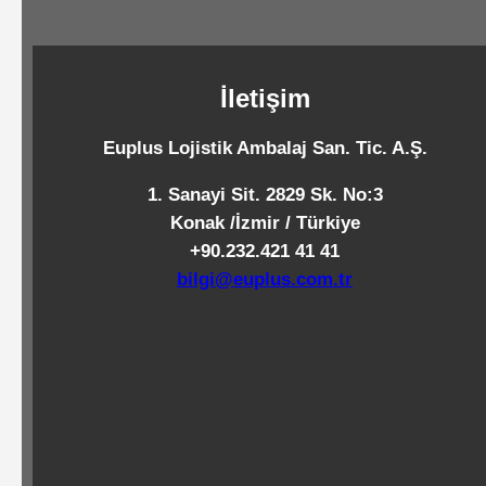
Standart
Islak
Mendiller
İletişim
Euplus Lojistik Ambalaj San. Tic. A.Ş.
Pipetler
1. Sanayi Sit. 2829 Sk. No:3
Konak /İzmir / Türkiye
+90.232.421 41 41
Temizlik
bilgi@euplus.com.tr
Ürünleri
Temizlik
Kimyasalları
Endüstriyel
Temizlik