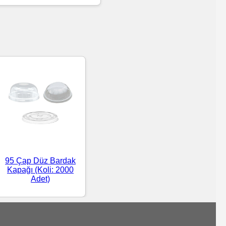
95 Çap Düz Bardak
Kapağı (Koli: 2000
Adet)