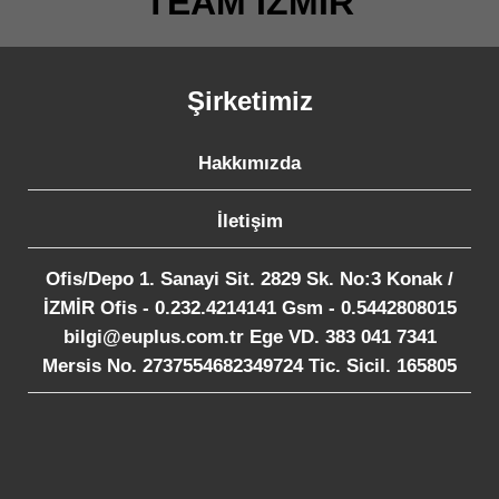
TEAM İZMİR
Şirketimiz
Hakkımızda
İletişim
Ofis/Depo 1. Sanayi Sit. 2829 Sk. No:3 Konak /
İZMİR Ofis - 0.232.4214141 Gsm - 0.5442808015
bilgi@euplus.com.tr Ege VD. 383 041 7341
Mersis No. 2737554682349724 Tic. Sicil. 165805