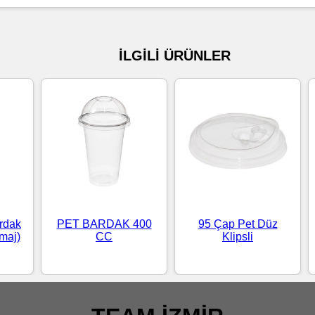
İLGİLİ ÜRÜNLER
rdak
PET BARDAK 400
95 Çap Pet Düz
maj)
CC
Klipsli