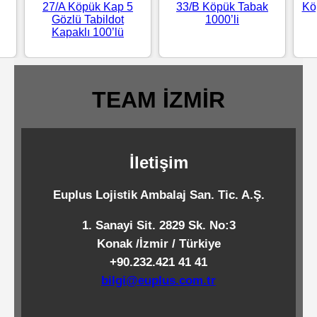
27/A Köpük Kap 5
33/B Köpük Tabak
Kö
Standart
Gözlü Tabildot
1000’li
Kapaklı 100’lü
Islak
Mendiller
TEAM İZMİR
Pipetler
İletişim
Temizlik
Ürünleri
Euplus Lojistik Ambalaj San. Tic. A.Ş.
1. Sanayi Sit. 2829 Sk. No:3
Temizlik
Konak /İzmir / Türkiye
Kimyasalları
+90.232.421 41 41
bilgi@euplus.com.tr
Endüstriyel
Temizlik