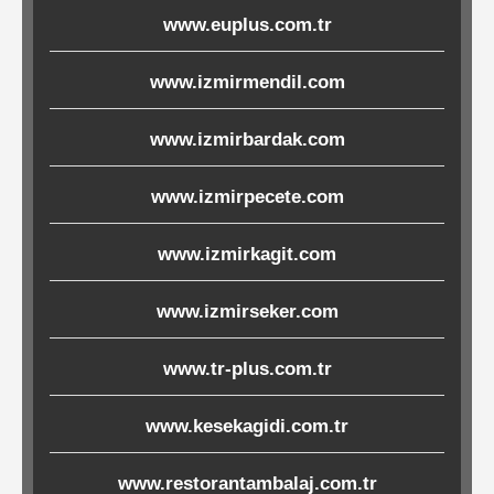
www.euplus.com.tr
Ürünleri
www.izmirmendil.com
Melamin
Ürünler
www.izmirbardak.com
Porselen-
www.izmirpecete.com
Seramik
www.izmirkagit.com
Cam
www.izmirseker.com
Buklet
Ürünler
www.tr-plus.com.tr
www.kesekagidi.com.tr
Poşetler
www.restorantambalaj.com.tr
&