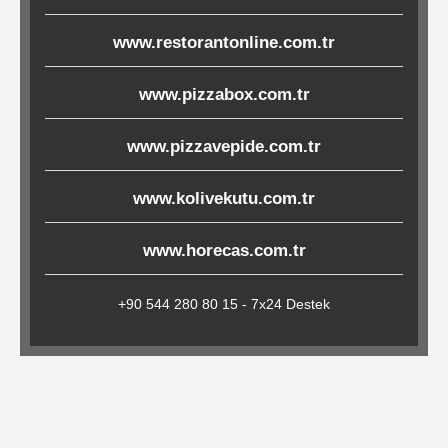
Çöp
www.restorantonline.com.tr
Torbaları
www.pizzabox.com.tr
Tepsi
www.pizzavepide.com.tr
Altlıkları
&
www.kolivekutu.com.tr
Amerikan
Servisler
www.horecas.com.tr
&
Kağıt
+90 544 280 80 15 - 7x24 Destek
Kırtasiye
Ürünleri