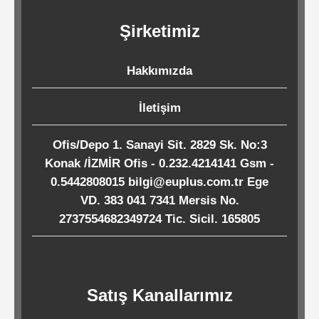
Kağıtları
Şirketimiz
Endüstriyel
Hakkımızda
Temizlik
Ürünleri
İletişim
Ofis/Depo 1. Sanayi Sit. 2829 Sk. No:3
Köpük
Konak /İZMİR Ofis - 0.232.4214141 Gsm -
Kaseler
0.5442808015 bilgi@euplus.com.tr Ege
/
VD. 383 041 7341 Mersis No.
Tabaklar
2737554682349724 Tic. Sicil. 165805
Horeca
Satış Kanallarımız
Endüstri