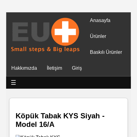
Anasayfa
Tüm
Ürünler
Ürünler
Baskılı Ürünler
Islak
Hakkımızda
İletişim
Giriş
Mendiller
☰
Baskılı
Islak
Mendiller
Köpük Tabak KYS Siyah -
Model 16/A
Rulo
Mendil