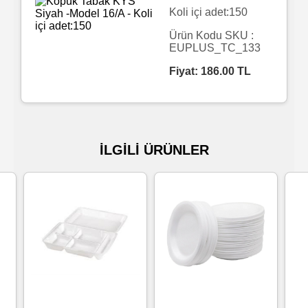
Koli içi adet:150
Islak
Ürün Kodu SKU :
Havlu
EUPLUS_TC_133
Fiyat:
186.00
TL
Doublex
/
Triplex
Mendiller
İLGİLİ ÜRÜNLER
Su
Bazlı
Mendiller
Kolonyalı
Mendiller