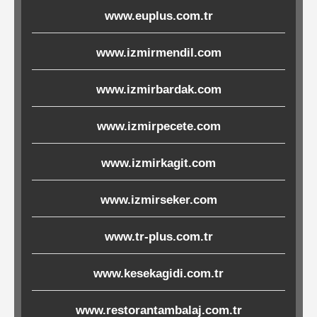
www.euplus.com.tr
Ürünleri
www.izmirmendil.com
Melamin
Ürünler
www.izmirbardak.com
Porselen-
www.izmirpecete.com
Seramik
www.izmirkagit.com
Cam
www.izmirseker.com
Buklet
Ürünler
www.tr-plus.com.tr
www.kesekagidi.com.tr
Poşetler
www.restorantambalaj.com.tr
&