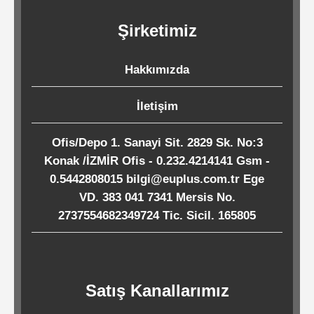
Kağıtları
Şirketimiz
Endüstriyel
Hakkımızda
Temizlik
Ürünleri
İletişim
Ofis/Depo 1. Sanayi Sit. 2829 Sk. No:3
Köpük
Konak /İZMİR Ofis - 0.232.4214141 Gsm -
Kaseler
0.5442808015 bilgi@euplus.com.tr Ege
/
VD. 383 041 7341 Mersis No.
Tabaklar
2737554682349724 Tic. Sicil. 165805
Horeca
Satış Kanallarımız
Endüstri