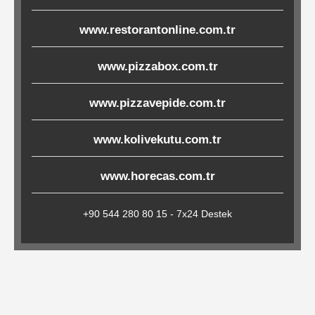
Çöp
www.restorantonline.com.tr
Torbaları
www.pizzabox.com.tr
Tepsi
www.pizzavepide.com.tr
Altlıkları
&
www.kolivekutu.com.tr
Amerikan
Servisler
www.horecas.com.tr
&
Kağıt
+90 544 280 80 15 - 7x24 Destek
Kırtasiye
Ürünleri