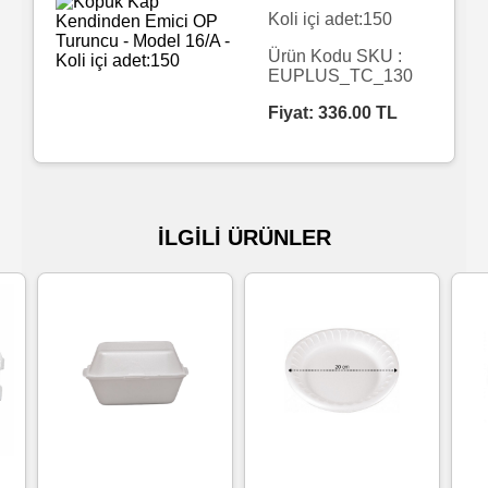
Koli içi adet:150
Islak
Ürün Kodu SKU :
Havlu
EUPLUS_TC_130
Fiyat:
336.00
TL
Doublex
/
Triplex
Mendiller
İLGİLİ ÜRÜNLER
Su
Bazlı
Mendiller
Kolonyalı
Mendiller