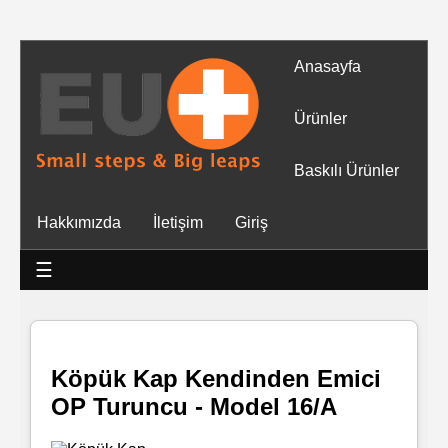
Anasayfa
Tüm
Ürünler
Ürünler
Baskılı Ürünler
Islak
Hakkımızda
İletişim
Giriş
Mendiller
☰
Baskılı
Islak
Mendiller
Köpük Kap Kendinden Emici
OP Turuncu - Model 16/A
Rulo
Mendil