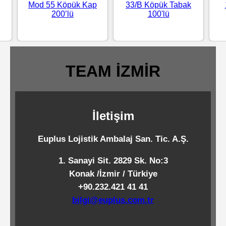
Mod 55 Köpük Kap
33/B Köpük Tabak
Standart
200’lü
100'lü
Islak
Mendiller
TEAM İZMİR
Pipetler
İletişim
Temizlik
Ürünleri
Euplus Lojistik Ambalaj San. Tic. A.Ş.
1. Sanayi Sit. 2829 Sk. No:3
Temizlik
Konak /İzmir / Türkiye
Kimyasalları
+90.232.421 41 41
bilgi@euplus.com.tr
Endüstriyel
Temizlik