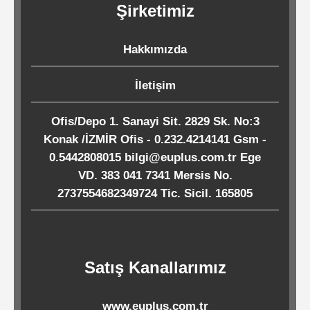
Şirketimiz
Kağıtları
Hakkımızda
Endüstriyel
Temizlik
İletişim
Ürünleri
Ofis/Depo 1. Sanayi Sit. 2829 Sk. No:3
Konak /İZMİR Ofis - 0.232.4214141 Gsm -
Köpük
0.5442808015 bilgi@euplus.com.tr Ege
Kaseler
VD. 383 041 7341 Mersis No.
/
2737554682349724 Tic. Sicil. 165805
Tabaklar
Horeca
Satış Kanallarımız
Endüstri
www.euplus.com.tr