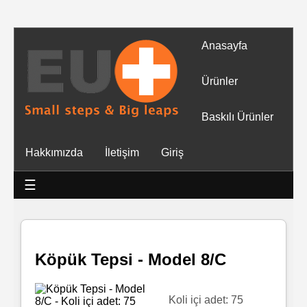
Anasayfa
Tüm
Ürünler
Ürünler
Baskılı Ürünler
Islak
Hakkımızda
İletişim
Giriş
Mendiller
☰
Baskılı
Islak
Mendiller
Köpük Tepsi - Model 8/C
Rulo
Mendil
Koli içi adet: 75