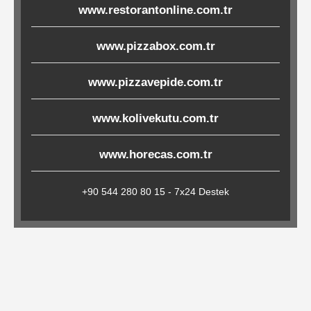
www.restorantonline.com.tr
Çöp
Torbaları
www.pizzabox.com.tr
www.pizzavepide.com.tr
Tepsi
Altlıkları
www.kolivekutu.com.tr
&
Amerikan
www.horecas.com.tr
Servisler
&
+90 544 280 80 15 - 7x24 Destek
Kağıt
Kırtasiye
Ürünleri