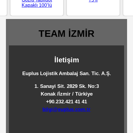
Kapaklı 100’lü
Standart
Islak
Mendiller
TEAM İZMİR
Pipetler
İletişim
Temizlik
Euplus Lojistik Ambalaj San. Tic. A.Ş.
Ürünleri
1. Sanayi Sit. 2829 Sk. No:3
Konak /İzmir / Türkiye
Temizlik
+90.232.421 41 41
Kimyasalları
bilgi@euplus.com.tr
Endüstriyel
Temizlik