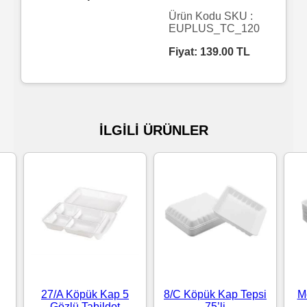
Ürün Kodu SKU :
Islak
EUPLUS_TC_120
Havlu
Fiyat:
139.00
TL
Doublex
/
Triplex
İLGİLİ ÜRÜNLER
Mendiller
Su
Bazlı
Mendiller
Kolonyalı
Mendiller
27/A Köpük Kap 5
8/C Köpük Kap Tepsi
M
Gözlü Tabildot
75’li