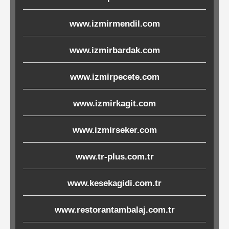
Ürünleri
www.izmirmendil.com
Melamin
www.izmirbardak.com
Ürünler
www.izmirpecete.com
Porselen-
Seramik
www.izmirkagit.com
Cam
www.izmirseker.com
Buklet
www.tr-plus.com.tr
Ürünler
www.kesekagidi.com.tr
www.restorantambalaj.com.tr
Poşetler
&