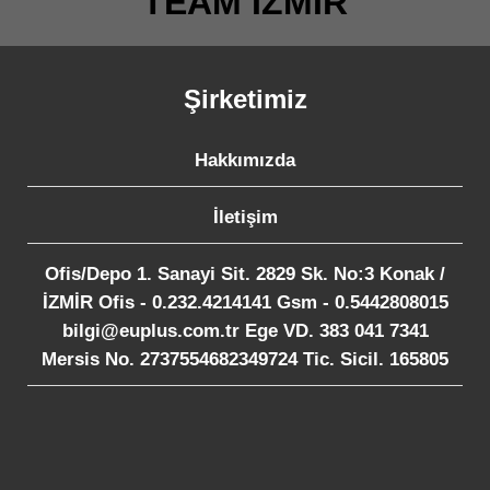
TEAM İZMİR
Şirketimiz
Hakkımızda
İletişim
Ofis/Depo 1. Sanayi Sit. 2829 Sk. No:3 Konak /
İZMİR Ofis - 0.232.4214141 Gsm - 0.5442808015
bilgi@euplus.com.tr Ege VD. 383 041 7341
Mersis No. 2737554682349724 Tic. Sicil. 165805