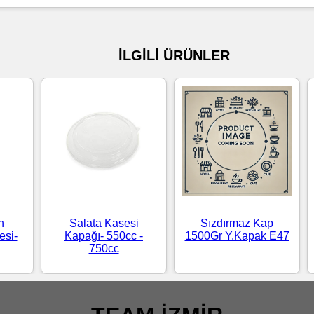
İLGİLİ ÜRÜNLER
n
Salata Kasesi
Sızdırmaz Kap
si-
Kapağı- 550cc -
1500Gr Y.Kapak E47
750cc