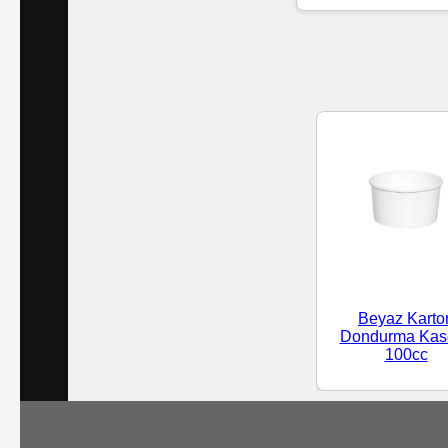
Islak
Havlu
Doublex
/
Triplex
Mendiller
Su
Bazlı
Beyaz Karto
Mendiller
Dondurma Kase
100cc
Kolonyalı
Mendiller