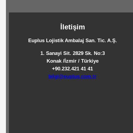
Standart
Islak
Mendiller
İletişim
Euplus Lojistik Ambalaj San. Tic. A.Ş.
Pipetler
1. Sanayi Sit. 2829 Sk. No:3
Konak /İzmir / Türkiye
+90.232.421 41 41
Temizlik
bilgi@euplus.com.tr
Ürünleri
Temizlik
Kimyasalları
Endüstriyel
Temizlik