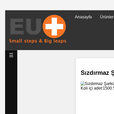
Anasayfa
Ürünler
Tüm
Ürünler
Islak
☰
Mendiller
Sızdırmaz Ş
Baskılı
Islak
Mendiller
Rulo
Mendil