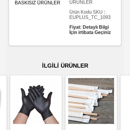
ÜRÜNLER
Islak
Ürün Kodu SKU :
EUPLUS_TC_1093
Havlu
Fiyat: Detaylı Bilgi
İçin irtibata Geçiniz
Doublex
/
Triplex
Mendiller
İLGİLİ ÜRÜNLER
Su
Bazlı
Mendiller
Kolonyalı
Mendiller