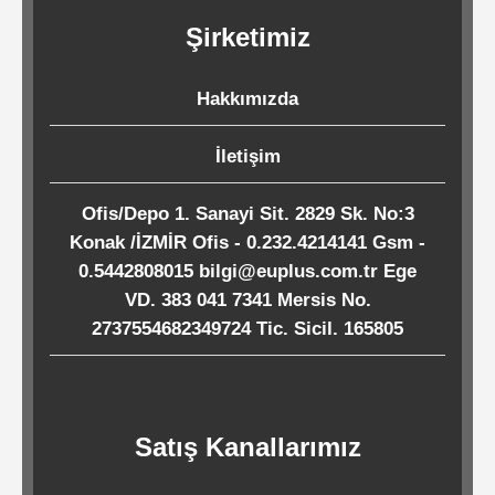
Kağıtları
Şirketimiz
Endüstriyel
Hakkımızda
Temizlik
Ürünleri
İletişim
Ofis/Depo 1. Sanayi Sit. 2829 Sk. No:3
Köpük
Konak /İZMİR Ofis - 0.232.4214141 Gsm -
Kaseler
0.5442808015 bilgi@euplus.com.tr Ege
/
VD. 383 041 7341 Mersis No.
2737554682349724 Tic. Sicil. 165805
Tabaklar
Horeca
Satış Kanallarımız
Endüstri