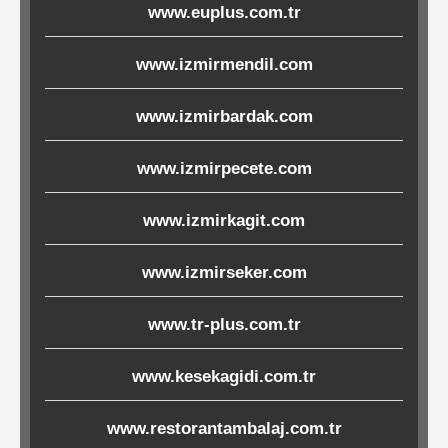
www.euplus.com.tr
Ürünleri
www.izmirmendil.com
Melamin
Ürünler
www.izmirbardak.com
Porselen-
www.izmirpecete.com
Seramik
www.izmirkagit.com
Cam
www.izmirseker.com
Buklet
www.tr-plus.com.tr
Ürünler
www.kesekagidi.com.tr
Poşetler
www.restorantambalaj.com.tr
&