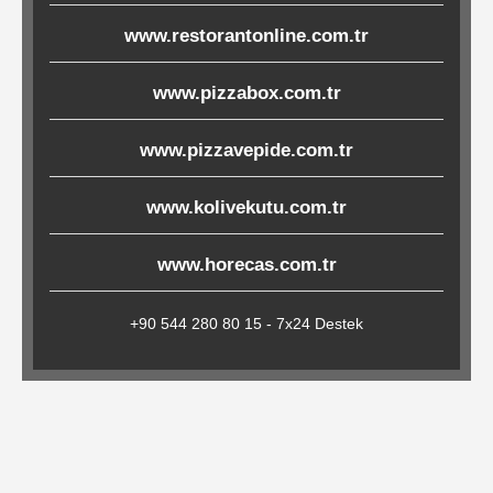
Çöp
www.restorantonline.com.tr
Torbaları
www.pizzabox.com.tr
Tepsi
www.pizzavepide.com.tr
Altlıkları
www.kolivekutu.com.tr
&
Amerikan
www.horecas.com.tr
Servisler
&
+90 544 280 80 15 - 7x24 Destek
Kağıt
Kırtasiye
Ürünleri