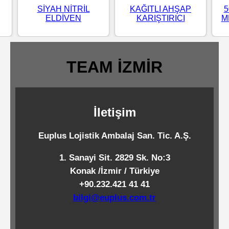
SİYAH NİTRİL
KAĞITLI AHŞAP
5
Standart
ELDİVEN
KARIŞTIRICI
M
Islak
Mendiller
TEAM İZMİR
Pipetler
İletişim
Temizlik
Ürünleri
Euplus Lojistik Ambalaj San. Tic. A.Ş.
1. Sanayi Sit. 2829 Sk. No:3
Temizlik
Konak /İzmir / Türkiye
Kimyasalları
+90.232.421 41 41
bilgi@euplus.com.tr
Endüstriyel
Temizlik