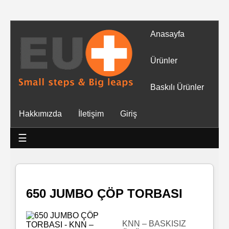
Anasayfa
Tüm
Ürünler
Ürünler
Baskılı Ürünler
Islak
Hakkımızda
İletişim
Giriş
Mendiller
☰
Baskılı
Islak
Mendiller
650 JUMBO ÇÖP TORBASI
Rulo
Mendil
KNN – BASKISIZ