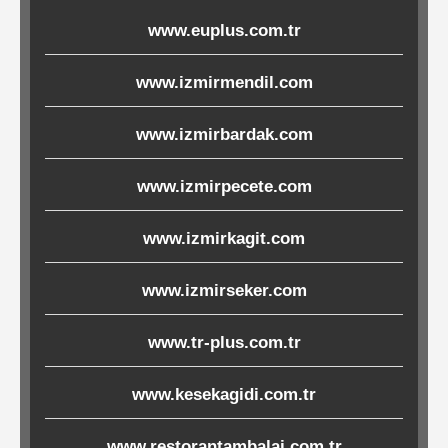
Ürünleri
www.euplus.com.tr
Melamin
www.izmirmendil.com
Ürünler
www.izmirbardak.com
Porselen-
www.izmirpecete.com
Seramik
www.izmirkagit.com
Cam
www.izmirseker.com
Buklet
Ürünler
www.tr-plus.com.tr
www.kesekagidi.com.tr
Poşetler
&
www.restorantambalaj.com.tr