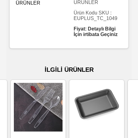
ÜRÜNLER
Islak
Ürün Kodu SKU :
EUPLUS_TC_1049
Havlu
Fiyat: Detaylı Bilgi
İçin irtibata Geçiniz
Doublex
/
Triplex
Mendiller
İLGİLİ ÜRÜNLER
Su
Bazlı
Mendiller
Kolonyalı
Mendiller