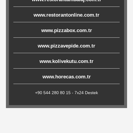
Çöp
Torbaları
www.restorantonline.com.tr
www.pizzabox.com.tr
Tepsi
www.pizzavepide.com.tr
Altlıkları
&
www.kolivekutu.com.tr
Amerikan
Servisler
www.horecas.com.tr
&
Kağıt
+90 544 280 80 15 - 7x24 Destek
Kırtasiye
Ürünleri