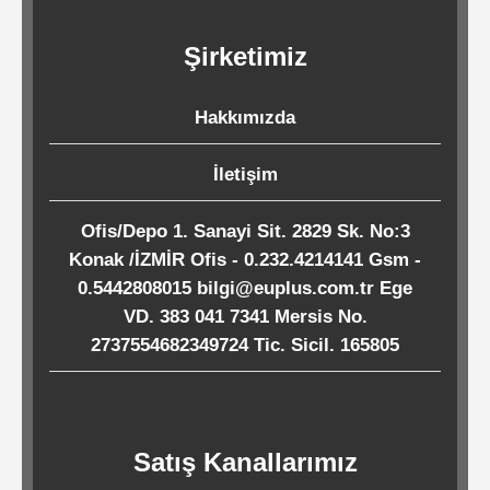
Kağıtları
Şirketimiz
Endüstriyel
Temizlik
Hakkımızda
Ürünleri
İletişim
Köpük
Ofis/Depo 1. Sanayi Sit. 2829 Sk. No:3
Konak /İZMİR Ofis - 0.232.4214141 Gsm -
Kaseler
0.5442808015 bilgi@euplus.com.tr Ege
/
VD. 383 041 7341 Mersis No.
Tabaklar
2737554682349724 Tic. Sicil. 165805
Horeca
Satış Kanallarımız
Endüstri