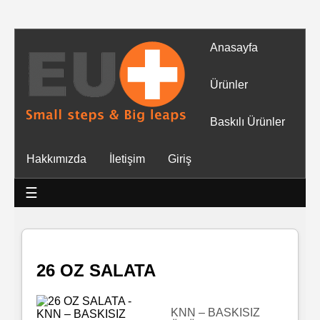
Anasayfa
Tüm
Ürünler
Ürünler
Baskılı Ürünler
Islak
Hakkımızda
İletişim
Giriş
Mendiller
☰
Baskılı
Islak
Mendiller
26 OZ SALATA
Rulo
Mendil
KNN – BASKISIZ