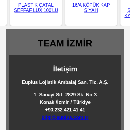
PLASTİK ÇATAL
16/A KÖPÜK KAP
Standart
ŞEFFAF LÜX 100'LÜ
SİYAH
Islak
KA
Mendiller
TEAM İZMİR
Pipetler
İletişim
Temizlik
Ürünleri
Euplus Lojistik Ambalaj San. Tic. A.Ş.
Temizlik
1. Sanayi Sit. 2829 Sk. No:3
Konak /İzmir / Türkiye
Kimyasalları
+90.232.421 41 41
bilgi@euplus.com.tr
Endüstriyel
Temizlik