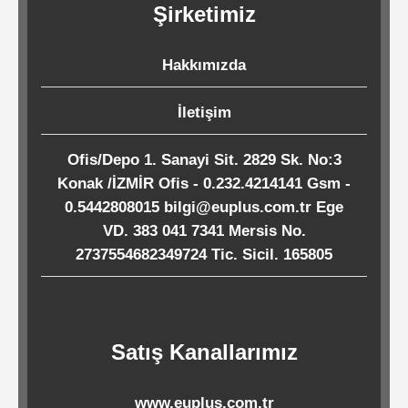
Şirketimiz
Kağıtları
Hakkımızda
Endüstriyel
Temizlik
İletişim
Ürünleri
Ofis/Depo 1. Sanayi Sit. 2829 Sk. No:3
Konak /İZMİR Ofis - 0.232.4214141 Gsm -
Köpük
0.5442808015 bilgi@euplus.com.tr Ege
Kaseler
VD. 383 041 7341 Mersis No.
/
2737554682349724 Tic. Sicil. 165805
Tabaklar
Horeca
Satış Kanallarımız
Endüstri
www.euplus.com.tr