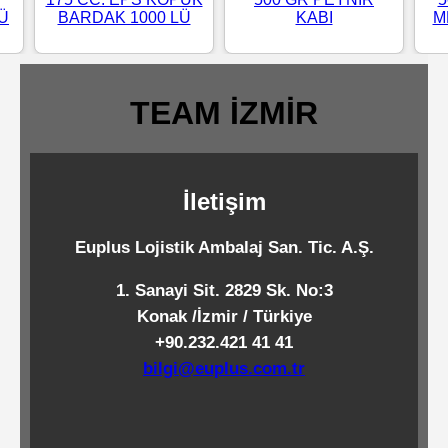
LÜ
BARDAK 1000 LÜ
KABI
M
Standart
Islak
Mendiller
TEAM İZMİR
Pipetler
İletişim
Temizlik
Euplus Lojistik Ambalaj San. Tic. A.Ş.
Ürünleri
1. Sanayi Sit. 2829 Sk. No:3
Konak /İzmir / Türkiye
Temizlik
+90.232.421 41 41
Kimyasalları
bilgi@euplus.com.tr
Endüstriyel
Temizlik