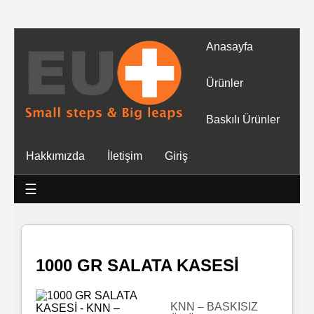
Anasayfa
Tüm
Ürünler
Ürünler
Baskılı Ürünler
Islak
Hakkımızda
İletişim
Giriş
Mendiller
☰
Baskılı
Islak
Mendiller
1000 GR SALATA KASESİ
Rulo
Mendil
KNN – BASKISIZ