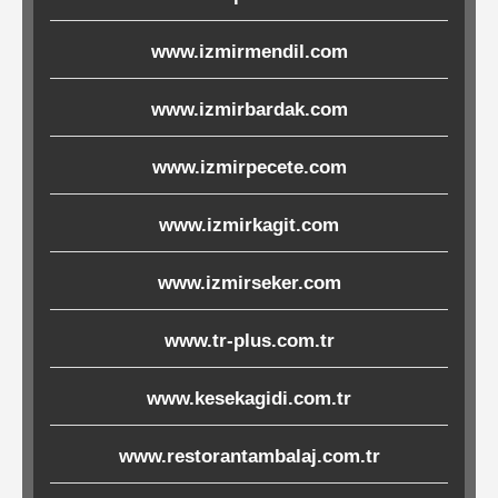
Ürünleri
www.izmirmendil.com
Melamin
www.izmirbardak.com
Ürünler
www.izmirpecete.com
Porselen-
Seramik
www.izmirkagit.com
Cam
www.izmirseker.com
Buklet
www.tr-plus.com.tr
Ürünler
www.kesekagidi.com.tr
www.restorantambalaj.com.tr
Poşetler
&