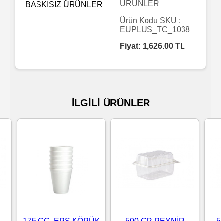
ÜRÜNLER
Islak
Ürün Kodu SKU :
EUPLUS_TC_1038
Havlu
Fiyat:
1,626.00
TL
Doublex
/
Triplex
İLGİLİ ÜRÜNLER
Mendiller
Su
Bazlı
Mendiller
Kolonyalı
Mendiller
175 CC. EPS KÖPÜK
500 GR PEYNİR
5