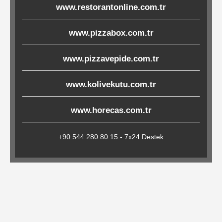
www.restorantonline.com.tr
Çöp
Torbaları
www.pizzabox.com.tr
www.pizzavepide.com.tr
Tepsi
Altlıkları
www.kolivekutu.com.tr
&
Amerikan
www.horecas.com.tr
Servisler
&
+90 544 280 80 15 - 7x24 Destek
Kağıt
Kırtasiye
Ürünleri