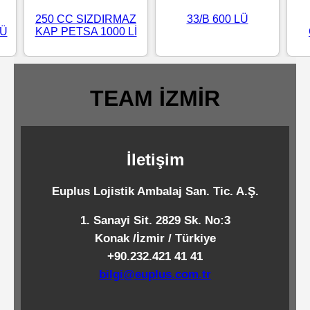
Standart
33/B 600 LÜ
250 CC SIZDIRMAZ
LÜ
KAP PETSA 1000 Lİ
Islak
Mendiller
TEAM İZMİR
Pipetler
İletişim
Temizlik
Ürünleri
Euplus Lojistik Ambalaj San. Tic. A.Ş.
1. Sanayi Sit. 2829 Sk. No:3
Temizlik
Konak /İzmir / Türkiye
Kimyasalları
+90.232.421 41 41
bilgi@euplus.com.tr
Endüstriyel
Temizlik