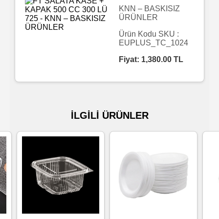
KNN – BASKISIZ
ÜRÜNLER
Islak
Havlu
Ürün Kodu SKU :
EUPLUS_TC_1024
Fiyat:
1,380.00
TL
Doublex
/
Triplex
Mendiller
İLGİLİ ÜRÜNLER
Su
Bazlı
Mendiller
Kolonyalı
Mendiller