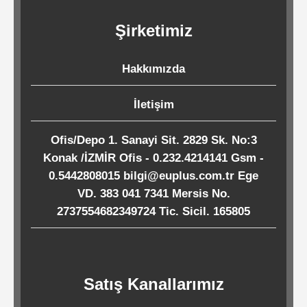
Kağıtları
Şirketimiz
Endüstriyel
Hakkımızda
Temizlik
Ürünleri
İletişim
Ofis/Depo 1. Sanayi Sit. 2829 Sk. No:3
Köpük
Konak /İZMİR Ofis - 0.232.4214141 Gsm -
Kaseler
0.5442808015 bilgi@euplus.com.tr Ege
/
VD. 383 041 7341 Mersis No.
Tabaklar
2737554682349724 Tic. Sicil. 165805
Horeca
Satış Kanallarımız
Endüstri