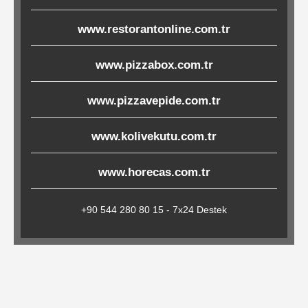
Çöp
www.restorantonline.com.tr
Torbaları
www.pizzabox.com.tr
Tepsi
www.pizzavepide.com.tr
Altlıkları
&
www.kolivekutu.com.tr
Amerikan
Servisler
www.horecas.com.tr
&
Kağıt
+90 544 280 80 15 - 7x24 Destek
Kırtasiye
Ürünleri