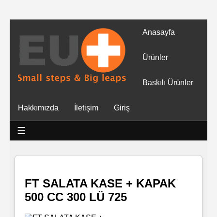
Anasayfa
Tüm
Ürünler
Ürünler
Baskılı Ürünler
Islak
Hakkımızda
İletişim
Giriş
Mendiller
☰
Baskılı
Islak
Mendiller
FT SALATA KASE + KAPAK
500 CC 300 LÜ 725
Rulo
Mendil