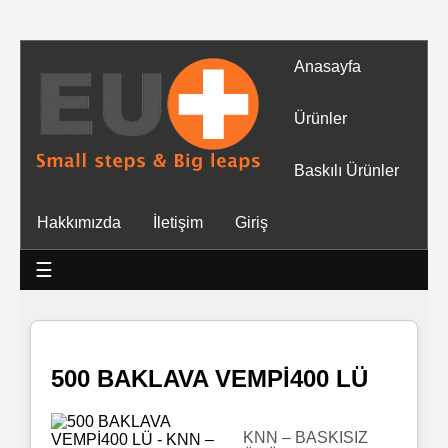
Anasayfa
Tüm
Ürünler
Ürünler
Baskılı Ürünler
Islak
Hakkımızda
İletişim
Giriş
Mendiller
☰
Baskılı
Islak
Mendiller
500 BAKLAVA VEMPİ400 LÜ
Rulo
Mendil
KNN – BASKISIZ