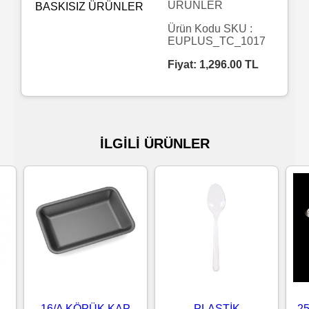
ÜRÜNLER
Islak
Ürün Kodu SKU :
EUPLUS_TC_1017
Havlu
Fiyat:
1,296.00
TL
Doublex
/
Triplex
İLGİLİ ÜRÜNLER
Mendiller
Su
Bazlı
Mendiller
Kolonyalı
Mendiller
16/A KÖPÜK KAP
PLASTİK
2