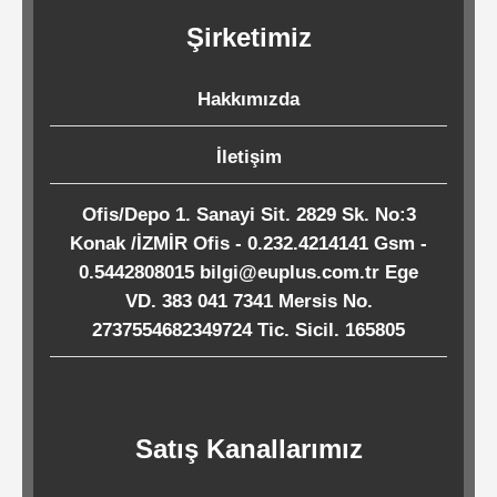
Kağıtları
Şirketimiz
Endüstriyel
Hakkımızda
Temizlik
Ürünleri
İletişim
Ofis/Depo 1. Sanayi Sit. 2829 Sk. No:3
Köpük
Konak /İZMİR Ofis - 0.232.4214141 Gsm -
Kaseler
0.5442808015 bilgi@euplus.com.tr Ege
/
VD. 383 041 7341 Mersis No.
2737554682349724 Tic. Sicil. 165805
Tabaklar
Horeca
Satış Kanallarımız
Endüstri