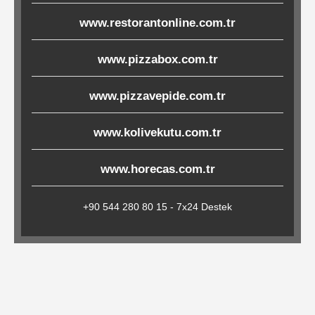
Çöp
www.restorantonline.com.tr
Torbaları
www.pizzabox.com.tr
Tepsi
www.pizzavepide.com.tr
Altlıkları
www.kolivekutu.com.tr
&
Amerikan
www.horecas.com.tr
Servisler
&
+90 544 280 80 15 - 7x24 Destek
Kağıt
Kırtasiye
Ürünleri