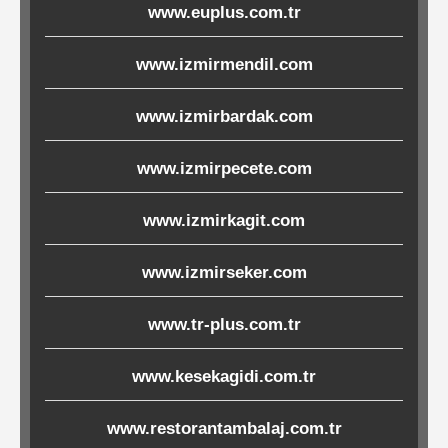
www.euplus.com.tr
Ürünleri
www.izmirmendil.com
Melamin
Ürünler
www.izmirbardak.com
Porselen-
www.izmirpecete.com
Seramik
www.izmirkagit.com
Cam
www.izmirseker.com
Buklet
www.tr-plus.com.tr
Ürünler
www.kesekagidi.com.tr
Poşetler
www.restorantambalaj.com.tr
&