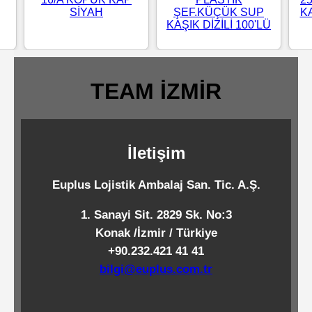
SİYAH
ŞEF.KÜÇÜK SUP
Standart
KA
KAŞIK DİZİLİ 100'LÜ
Islak
Mendiller
TEAM İZMİR
Pipetler
İletişim
Temizlik
Ürünleri
Euplus Lojistik Ambalaj San. Tic. A.Ş.
1. Sanayi Sit. 2829 Sk. No:3
Temizlik
Konak /İzmir / Türkiye
Kimyasalları
+90.232.421 41 41
bilgi@euplus.com.tr
Endüstriyel
Temizlik