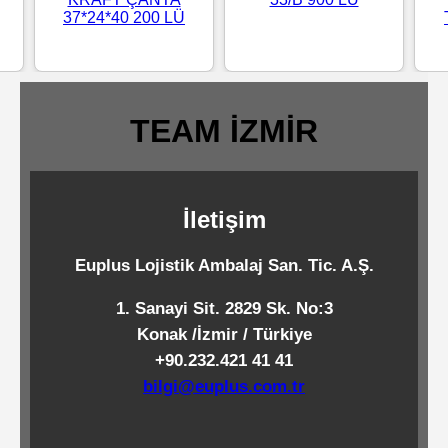
37*24*40 200 LÜ
Standart
Islak
Mendiller
TEAM İZMİR
Pipetler
İletişim
Temizlik
Ürünleri
Euplus Lojistik Ambalaj San. Tic. A.Ş.
1. Sanayi Sit. 2829 Sk. No:3
Temizlik
Konak /İzmir / Türkiye
Kimyasalları
+90.232.421 41 41
bilgi@euplus.com.tr
Endüstriyel
Temizlik