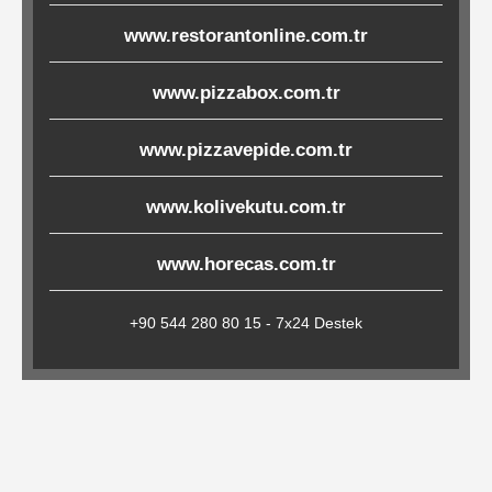
Çöp
www.restorantonline.com.tr
Torbaları
www.pizzabox.com.tr
Tepsi
www.pizzavepide.com.tr
Altlıkları
www.kolivekutu.com.tr
&
Amerikan
www.horecas.com.tr
Servisler
&
+90 544 280 80 15 - 7x24 Destek
Kağıt
Kırtasiye
Ürünleri