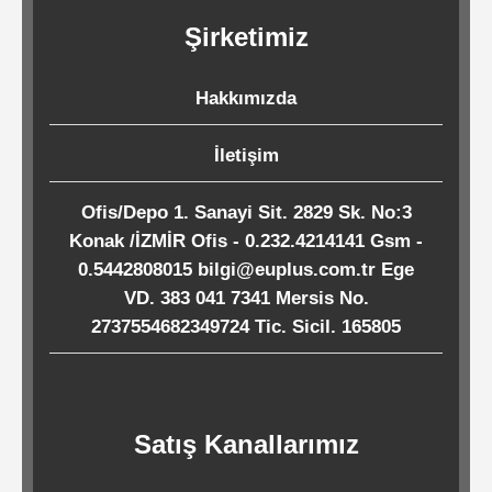
Kağıtları
Şirketimiz
Endüstriyel
Hakkımızda
Temizlik
Ürünleri
İletişim
Ofis/Depo 1. Sanayi Sit. 2829 Sk. No:3
Köpük
Konak /İZMİR Ofis - 0.232.4214141 Gsm -
Kaseler
0.5442808015 bilgi@euplus.com.tr Ege
/
VD. 383 041 7341 Mersis No.
2737554682349724 Tic. Sicil. 165805
Tabaklar
Horeca
Satış Kanallarımız
Endüstri