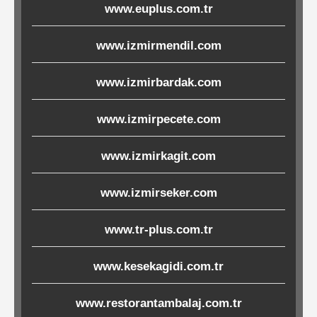
www.euplus.com.tr
Ürünleri
www.izmirmendil.com
Melamin
Ürünler
www.izmirbardak.com
Porselen-
www.izmirpecete.com
Seramik
www.izmirkagit.com
Cam
www.izmirseker.com
Buklet
www.tr-plus.com.tr
Ürünler
www.kesekagidi.com.tr
Poşetler
www.restorantambalaj.com.tr
&