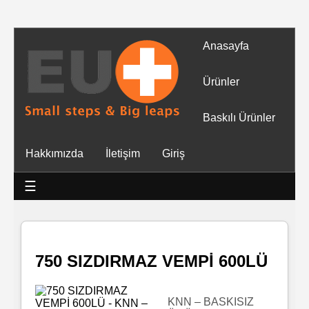
Anasayfa
Tüm
Ürünler
Ürünler
Baskılı Ürünler
Islak
Hakkımızda
İletişim
Giriş
Mendiller
☰
Baskılı
Islak
Mendiller
750 SIZDIRMAZ VEMPİ 600LÜ
Rulo
Mendil
KNN – BASKISIZ