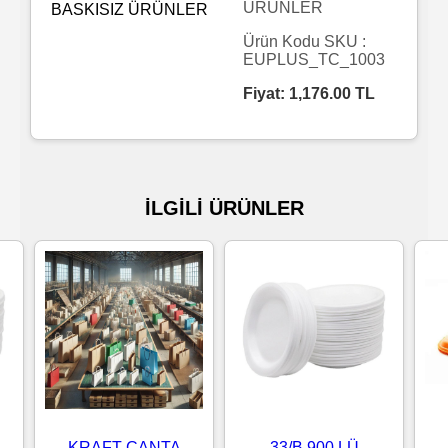
ÜRÜNLER
Islak
Ürün Kodu SKU :
EUPLUS_TC_1003
Havlu
Fiyat:
1,176.00
TL
Doublex
/
Triplex
İLGİLİ ÜRÜNLER
Mendiller
Su
Bazlı
Mendiller
Kolonyalı
Mendiller
KRAFT ÇANTA
33/B 900 LÜ