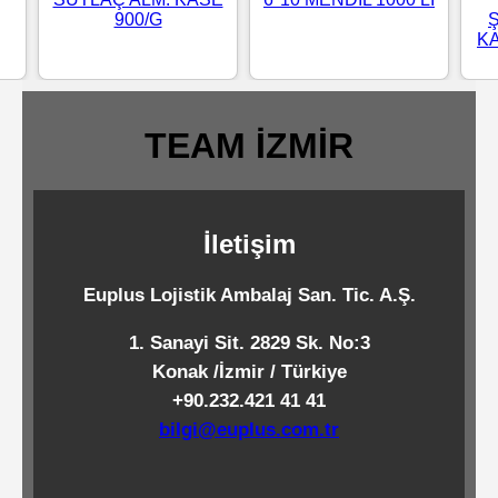
900/G
Standart
KA
Islak
Mendiller
TEAM İZMİR
Pipetler
İletişim
Temizlik
Ürünleri
Euplus Lojistik Ambalaj San. Tic. A.Ş.
1. Sanayi Sit. 2829 Sk. No:3
Temizlik
Konak /İzmir / Türkiye
Kimyasalları
+90.232.421 41 41
bilgi@euplus.com.tr
Endüstriyel
Temizlik