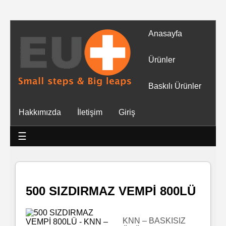
Anasayfa
Tüm
Ürünler
Ürünler
Baskılı Ürünler
Islak
Hakkımızda
İletişim
Giriş
Mendiller
☰
Baskılı
Islak
Mendiller
500 SIZDIRMAZ VEMPİ 800LÜ
Rulo
Mendil
KNN – BASKISIZ