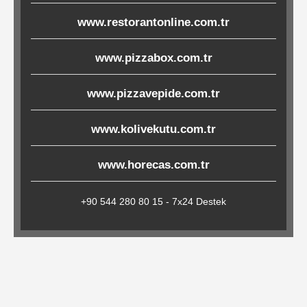
Çöp
www.restorantonline.com.tr
Torbaları
www.pizzabox.com.tr
Tepsi
www.pizzavepide.com.tr
Altlıkları
www.kolivekutu.com.tr
&
Amerikan
www.horecas.com.tr
Servisler
&
+90 544 280 80 15 - 7x24 Destek
Kağıt
Kırtasiye
Ürünleri