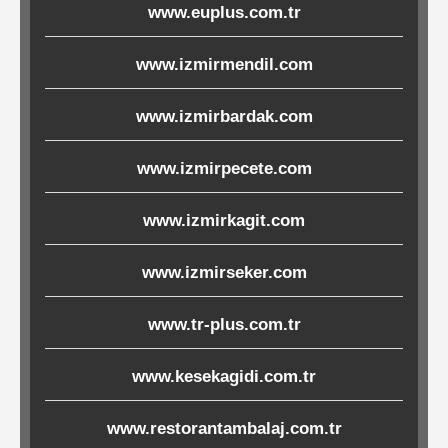
www.euplus.com.tr
Ürünleri
www.izmirmendil.com
Melamin
Ürünler
www.izmirbardak.com
Porselen-
www.izmirpecete.com
Seramik
www.izmirkagit.com
Cam
www.izmirseker.com
Buklet
www.tr-plus.com.tr
Ürünler
www.kesekagidi.com.tr
Poşetler
www.restorantambalaj.com.tr
&