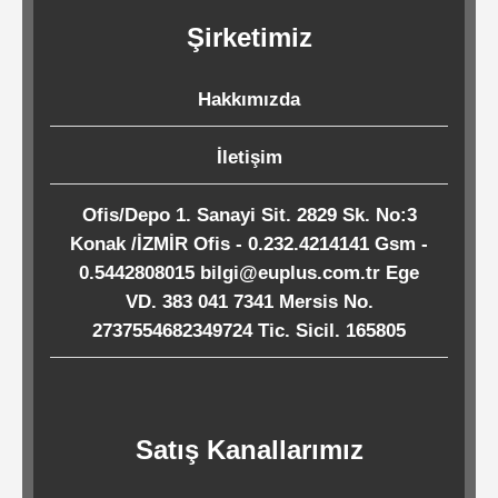
Kağıtları
Şirketimiz
Endüstriyel
Hakkımızda
Temizlik
Ürünleri
İletişim
Ofis/Depo 1. Sanayi Sit. 2829 Sk. No:3
Köpük
Konak /İZMİR Ofis - 0.232.4214141 Gsm -
Kaseler
0.5442808015 bilgi@euplus.com.tr Ege
/
VD. 383 041 7341 Mersis No.
2737554682349724 Tic. Sicil. 165805
Tabaklar
Horeca
Satış Kanallarımız
Endüstri