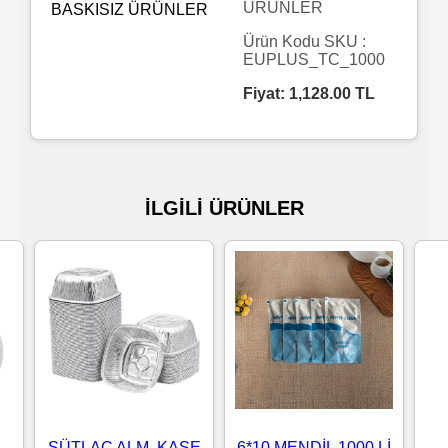
ÜRÜNLER
Islak
Ürün Kodu SKU :
EUPLUS_TC_1000
Havlu
Fiyat:
1,128.00
TL
Doublex
/
Triplex
İLGİLİ ÜRÜNLER
Mendiller
Su
Bazlı
Mendiller
Kolonyalı
Mendiller
SÜTLAÇ ALM. KASE
6*10 MENDİL 1000 Lİ